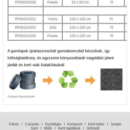
RF06050506
Fekete
50 x 50 cm
Ft
RF06101001
Vörös
100 x 100 cm
Ft
RF06101002
Zöld
100 x 100 cm
Ft
RF06101006
Fekete
100 x 100 cm
Ft
A gumilapok újrahasznosított gumiabroncsból készülnek, így
költséghatékony, és egyszerre környezetbarát megoldást jelent
járdák és kerti utak kialakításánál.
A képek illusztrációk!
Faház
I
Csúszda
I
Gumitégla
I
Kompozit
I
Kerti bútor
I
Jungle
Gym
I
Műfű
I
Kerti fajátékok
I
Grillsütő