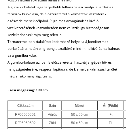
köszönhetően sokrétűen felhasználható!
A gumiburkolatok legelterjedtebb felhasználási módja a járdák és
teraszok burkolása, de előszeretettel alkalmazzák játszóterek
esésvédelmének céljából. Rugalmas anyagának és kiváló
vízelvezetésének köszönhetően nem csúszik, így biztonságosan
közlekedhetünk rajta még télen is.
Tornatermekben kialakított kötélmászó helyek alá,konditermek
burkolására, netán ping-pong asztalköré mind-mind kiválóan alkalmas
ez a gumiburkolat.
A gumiburkolatot az ipar is előszeretettel használja; gépek hő- és
hangszigetelésére, rezgécsillapításra, de kiemelt alkalmazási terület
még a rakományrögzítés is.
Esési magasság: 190 cm
Cikkszám
Szín
Méret
Ár (Ft/db)
RF06050501
Vörös
50 x 50 cm
Ft
RF06050502
Zöld
50 x 50 cm
Ft