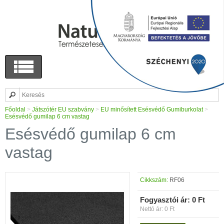
Főoldal
>
Játszótér EU szabvány
>
EU minősített Esésvédő Gumiburkolat
>
Esésvédő gumilap 6 cm vastag
Esésvédő gumilap 6 cm
vastag
Cikkszám:
RF06
Fogyasztói ár:
0 Ft
Nettó ár: 0 Ft