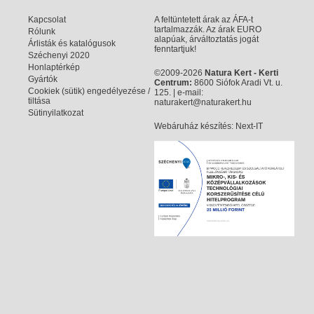
Kapcsolat
A feltüntetett árak az ÁFA-t
tartalmazzák. Az árak EURO
Rólunk
alapúak, árváltoztatás jogát
Árlisták és katalógusok
fenntartjuk!
Széchenyi 2020
Honlaptérkép
©2009-2026
Natura Kert - Kerti
Gyártók
Centrum:
8600 Siófok Aradi Vt. u.
Cookiek (sütik) engedélyezése /
125. | e-mail:
tiltása
naturakert@naturakert.hu
Sütinyilatkozat
Webáruház készítés
: Next-IT