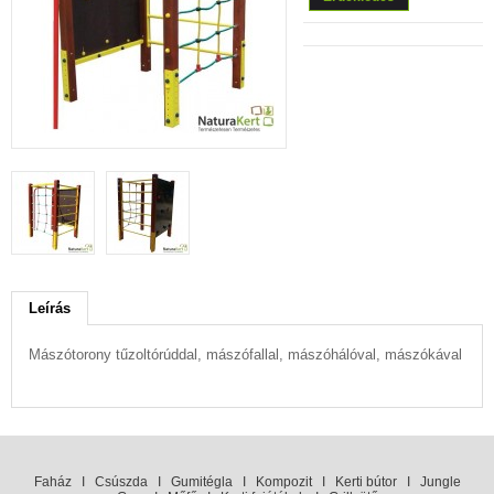
Leírás
Mászótorony tűzoltórúddal, mászófallal, mászóhálóval, mászókával
Faház
I
Csúszda
I
Gumitégla
I
Kompozit
I
Kerti bútor
I
Jungle