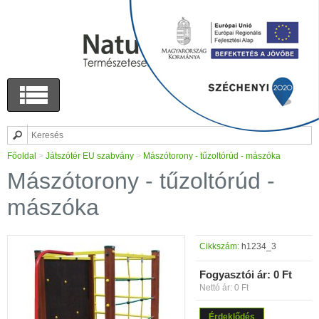
Főoldal
>
Játszótér EU szabvány
>
Mászótorony - tűzoltórúd - mászóka
Mászótorony - tűzoltórúd -
mászóka
Cikkszám:
h1234_3
Fogyasztói ár:
0 Ft
Nettó ár: 0 Ft
Érdeklődés