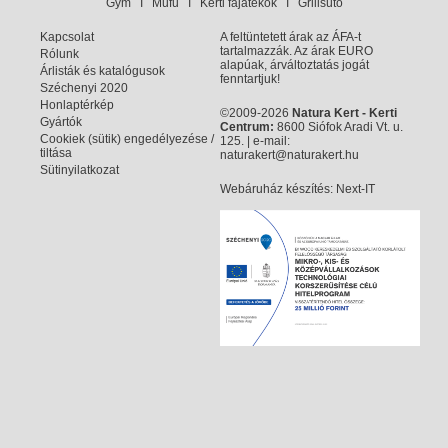
Gym
I
Műfű
I
Kerti fajátékok
I
Grillsütő
Kapcsolat
A feltüntetett árak az ÁFA-t
tartalmazzák. Az árak EURO
Rólunk
alapúak, árváltoztatás jogát
Árlisták és katalógusok
fenntartjuk!
Széchenyi 2020
Honlaptérkép
©2009-2026
Natura Kert - Kerti
Gyártók
Centrum:
8600 Siófok Aradi Vt. u.
Cookiek (sütik) engedélyezése /
125. | e-mail:
tiltása
naturakert@naturakert.hu
Sütinyilatkozat
Webáruház készítés
: Next-IT