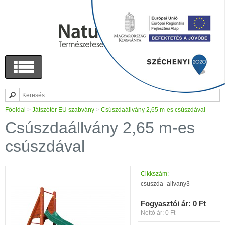
Főoldal
>
Játszótér EU szabvány
>
Csúszdaállvány 2,65 m-es csúszdával
Csúszdaállvány 2,65 m-es
csúszdával
Cikkszám:
csuszda_allvany3
Fogyasztói ár:
0 Ft
Nettó ár: 0 Ft