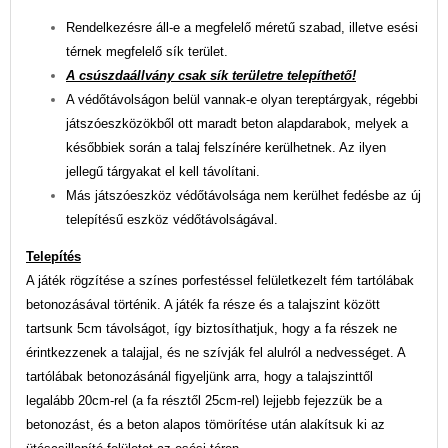
Rendelkezésre áll-e a megfelelő méretű szabad, illetve esési
térnek megfelelő sík terület.
A csúszdaállvány csak sík területre telepíthető!
A védőtávolságon belül vannak-e olyan tereptárgyak, régebbi
játszóeszközökből ott maradt beton alapdarabok, melyek a
későbbiek során a talaj felszínére kerülhetnek. Az ilyen
jellegű tárgyakat el kell távolítani.
Más játszóeszköz védőtávolsága nem kerülhet fedésbe az új
telepítésű eszköz védőtávolságával.
Telepítés
A játék rögzítése a színes porfestéssel felületkezelt fém tartólábak
betonozásával történik. A játék fa része és a talajszint között
tartsunk 5cm távolságot, így biztosíthatjuk, hogy a fa részek ne
érintkezzenek a talajjal, és ne szívják fel alulról a nedvességet. A
tartólábak betonozásánál figyeljünk arra, hogy a talajszinttől
legalább 20cm-rel (a fa résztől 25cm-rel) lejjebb fejezzük be a
betonozást, és a beton alapos tömörítése után alakítsuk ki az