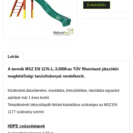
Érdeklődés
Leírás
A termék MSZ EN 1176-1,-3:2008-as TÜV Rheinland játszótéri
megfelelőségi tanúsítvánnyal rendelkezik.
Közterületi játszóterekre, óvodákba, bölcsődékbe, iskolákba egyaránt
ajánljuk már 1 éves kortól.
Telepítésénél ütéscsillapító felület kialakítása szükséges az MSZ EN
1177 szabvány szerint.
HDPE csúszdalapok