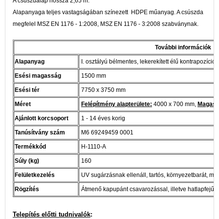
A csúszdalap hossza 2,65 m.
Alapanyaga teljes vastagságában színezett HDPE műanyag. A csúszda
megfelel MSZ EN 1176 - 1:2008, MSZ EN 1176 - 3:2008 szabványnak.
További információk
Alapanyag
I. osztályú bélmentes, lekerekített élű kontrapozíció
Esési magasság
1500 mm
Esési tér
7750 x 3750 mm
Méret
Felépítmény alapterülete:
4000 x 700 mm,
Magassá
Ajánlott korcsoport
1 - 14 éves korig
Tanúsítvány szám
M6 69249459 0001
Termékkód
H-1110-A
Súly (kg)
160
Felületkezelés
UV sugárzásnak ellenáll, tartós, környezetbarát, m
Rögzítés
Átmenő kapupánt csavarozással, illetve hatlapfejű c
Telepítés előtti tudnivalók
: