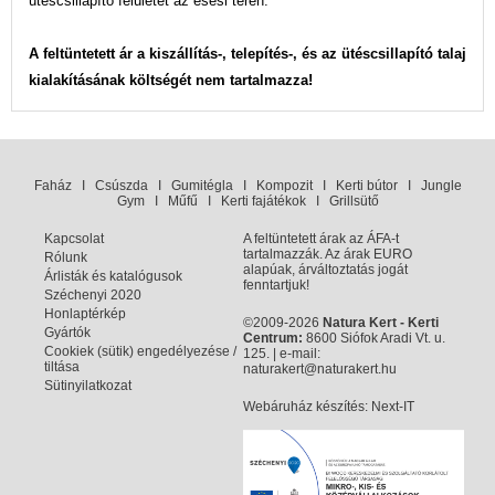
ütéscsillapító felületet az esési téren.
A feltüntetett ár a kiszállítás-, telepítés-, és az ütéscsillapító talaj
kialakításának költségét nem tartalmazza!
Faház
I
Csúszda
I
Gumitégla
I
Kompozit
I
Kerti bútor
I
Jungle
Gym
I
Műfű
I
Kerti fajátékok
I
Grillsütő
Kapcsolat
A feltüntetett árak az ÁFA-t
tartalmazzák. Az árak EURO
Rólunk
alapúak, árváltoztatás jogát
Árlisták és katalógusok
fenntartjuk!
Széchenyi 2020
Honlaptérkép
©2009-2026
Natura Kert - Kerti
Gyártók
Centrum:
8600 Siófok Aradi Vt. u.
Cookiek (sütik) engedélyezése /
125. | e-mail:
tiltása
naturakert@naturakert.hu
Sütinyilatkozat
Webáruház készítés
: Next-IT