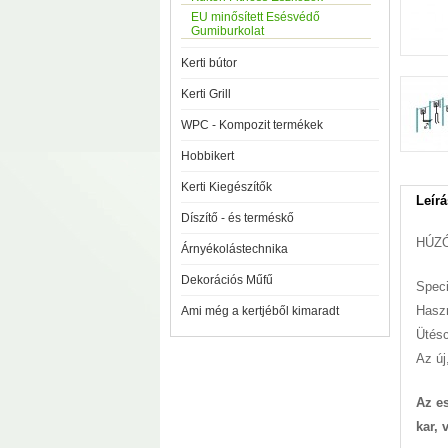
EU minősített Esésvédő
Gumiburkolat
Kerti bútor
Kerti Grill
WPC - Kompozit termékek
Hobbikert
Kerti Kiegészítők
Leírá
Díszítő - és terméskő
HÚZ
Árnyékolástechnika
Dekorációs Műfű
Speci
Haszn
Ami még a kertjéből kimaradt
Ütésc
Az új
Az e
kar, 