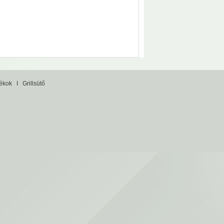
tékok
I
Grillsütő