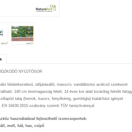
s
ÓDZKODÓ NYÚJTÓSOR
ális felületkezelésű, időjárásálló, masszív, vandálbiztos acélcső szerkezet
álható: 140 cm testmagasság felett, 14 éves kor alatt kizárólag felnőtt felügy
sillapító talaj (homok, kavics, fenyőkéreg, gumitégla) kialakítást igényel
, EN 16630:2015 szabvány szerinti TÜV tanúsítvánnyal
szköz használatával fejleszthető izomcsoportok:
váll, mell, hát, has, csípő