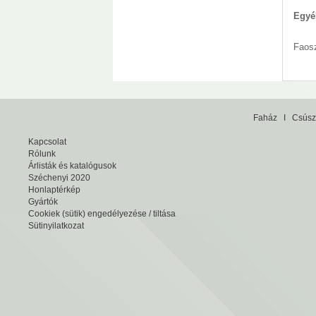
Egyé
Faosz
Faház
I
Csúsz
Kapcsolat
Rólunk
Árlisták és katalógusok
Széchenyi 2020
Honlaptérkép
Gyártók
Cookiek (sütik) engedélyezése / tiltása
Sütinyilatkozat