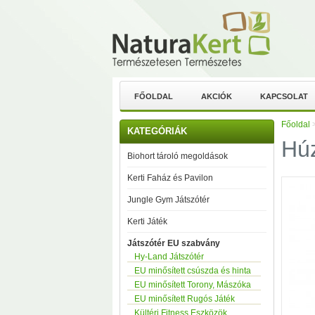
FŐOLDAL
AKCIÓK
KAPCSOLAT
Főoldal
KATEGÓRIÁK
Húz
Biohort tároló megoldások
Kerti Faház és Pavilon
Jungle Gym Játszótér
Kerti Játék
Játszótér EU szabvány
Hy-Land Játszótér
EU minősített csúszda és hinta
EU minősített Torony, Mászóka
EU minősített Rugós Játék
Kültéri Fitness Eszközök