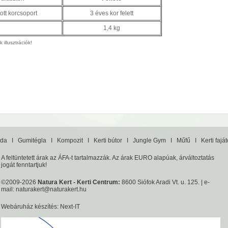
ott korcsoport
3 éves kor felett
1,4 kg
 illusztrációk!
da
I
Gumitégla
I
Kompozit
I
Kerti bútor
I
Jungle Gym
I
Műfű
I
Kerti fajá
A feltüntetett árak az ÁFA-t tartalmazzák. Az árak EURO alapúak, árváltoztatás
jogát fenntartjuk!
©2009-2026
Natura Kert - Kerti Centrum:
8600 Siófok Aradi Vt. u. 125. | e-
mail:
naturakert@naturakert.hu
Webáruház készítés
: Next-IT