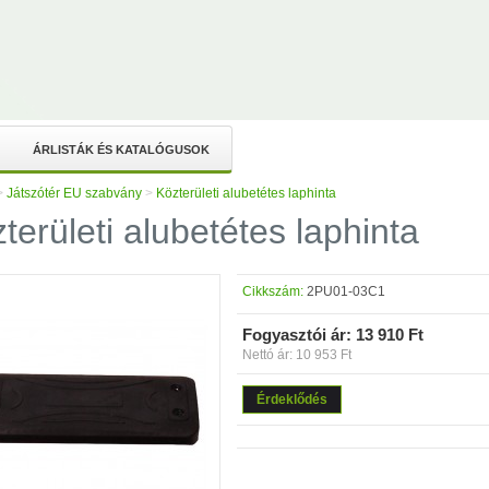
ÁRLISTÁK ÉS KATALÓGUSOK
>
Játszótér EU szabvány
>
Közterületi alubetétes laphinta
területi alubetétes laphinta
Cikkszám:
2PU01-03C1
Fogyasztói ár:
13 910 Ft
Nettó ár: 10 953 Ft
Érdeklődés