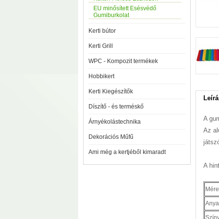
EU minősített Esésvédő
Gumiburkolat
Kerti bútor
Kerti Grill
WPC - Kompozit termékek
Hobbikert
Kerti Kiegészítők
Leírá
Díszítő - és terméskő
A gum
Árnyékolástechnika
Az al
Dekorációs Műfű
játsz
Ami még a kertjéből kimaradt
A hin
Mére
Anya
Szín