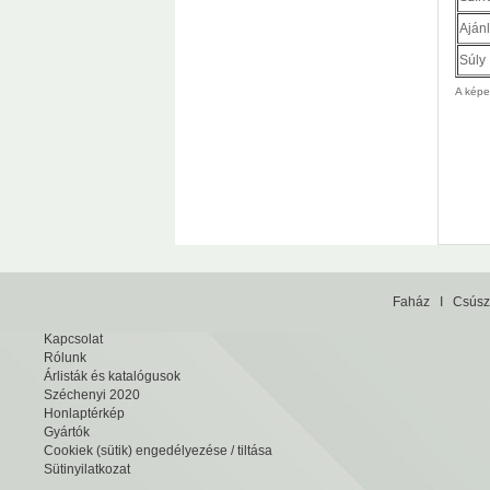
Ajánl
Súly
A képek
Faház
I
Csúsz
Kapcsolat
Rólunk
Árlisták és katalógusok
Széchenyi 2020
Honlaptérkép
Gyártók
Cookiek (sütik) engedélyezése / tiltása
Sütinyilatkozat