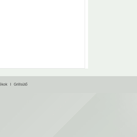
tékok
I
Grillsütő