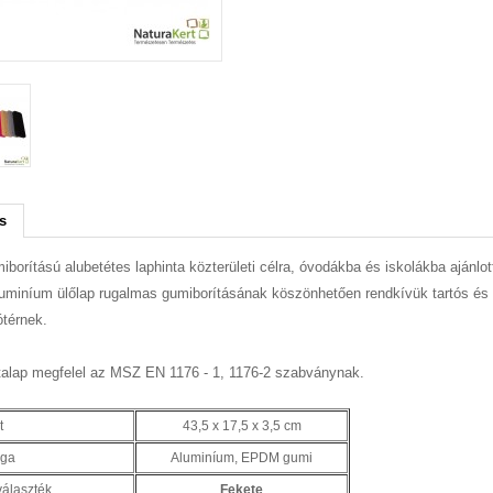
s
iborítású alubetétes laphinta közterületi célra, óvodákba és iskolákba ajánlot
uminíum ülőlap rugalmas gumiborításának köszönhetően rendkívük tartós és b
ótérnek.
talap megfelel az MSZ EN 1176 - 1, 1176-2 szabványnak.
t
43,5 x 17,5 x 3,5 cm
ga
Aluminíum, EPDM gumi
választék
Fekete