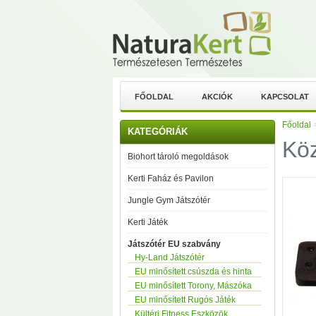
FŐOLDAL
AKCIÓK
KAPCSOLAT
Főoldal
KATEGÓRIÁK
Köz
Biohort tároló megoldások
Kerti Faház és Pavilon
Jungle Gym Játszótér
Kerti Játék
Játszótér EU szabvány
Hy-Land Játszótér
EU minősített csúszda és hinta
EU minősített Torony, Mászóka
EU minősített Rugós Játék
Kültéri Fitness Eszközök