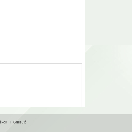
tékok
I
Grillsütő