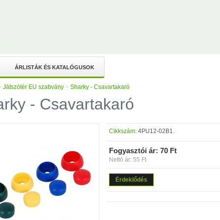
ÁRLISTÁK ÉS KATALÓGUSOK
>
Játszótér EU szabvány
>
Sharky - Csavartakaró
rky - Csavartakaró
Cikkszám:
4PU12-02B1.
Fogyasztói ár:
70 Ft
Nettó ár: 55 Ft
Érdeklődés