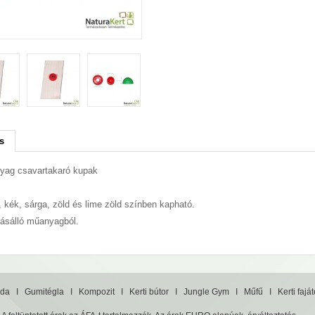
s
yag csavartakaró kupak
, kék, sárga, zöld és lime zöld színben kapható.
rásálló műanyagból.
da
I
Gumitégla
I
Kompozit
I
Kerti bútor
I
Jungle Gym
I
Műfű
I
Kerti fajá