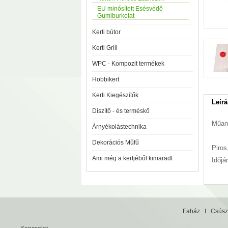
EU minősített Esésvédő
Gumiburkolat
Kerti bútor
Kerti Grill
WPC - Kompozit termékek
Hobbikert
Kerti Kiegészítők
Leírá
Díszítő - és terméskő
Műan
Árnyékolástechnika
Dekorációs Műfű
Piros
Ami még a kertjéből kimaradt
Időjá
Faház
I
Csúsz