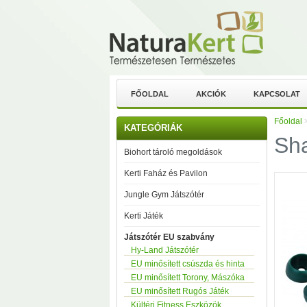
FŐOLDAL
AKCIÓK
KAPCSOLAT
Főoldal
KATEGÓRIÁK
Sha
Biohort tároló megoldások
Kerti Faház és Pavilon
Jungle Gym Játszótér
Kerti Játék
Játszótér EU szabvány
Hy-Land Játszótér
EU minősített csúszda és hinta
EU minősített Torony, Mászóka
EU minősített Rugós Játék
Kültéri Fitness Eszközök