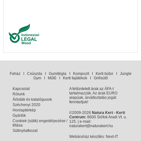
Faház
I
Csúszda
I
Gumitégla
I
Kompozit
I
Kerti bútor
I
Jungle
Gym
I
Műfű
I
Kerti fajátékok
I
Grillsütő
Kapcsolat
A feltüntetett árak az ÁFA-t
tartalmazzák. Az árak EURO
Rólunk
alapúak, árváltoztatás jogát
Árlisták és katalógusok
fenntartjuk!
Széchenyi 2020
Honlaptérkép
©2009-2026
Natura Kert - Kerti
Gyártók
Centrum:
8600 Siófok Aradi Vt. u.
Cookiek (sütik) engedélyezése /
125. | e-mail:
tiltása
naturakert@naturakert.hu
Sütinyilatkozat
Webáruház készítés
: Next-IT