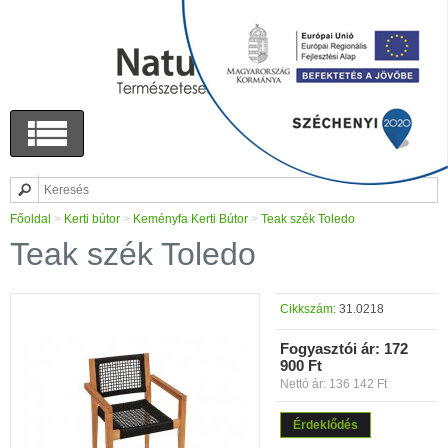
Főoldal
>
Kerti bútor
>
Keményfa Kerti Bútor
>
Teak szék Toledo
Teak szék Toledo
Cikkszám:
31.0218
Fogyasztói ár:
172
900 Ft
Nettó ár: 136 142 Ft
Érdeklődés