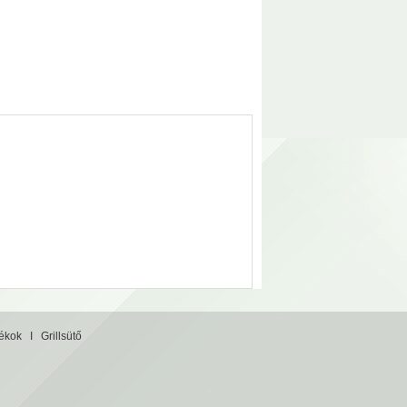
tékok
I
Grillsütő