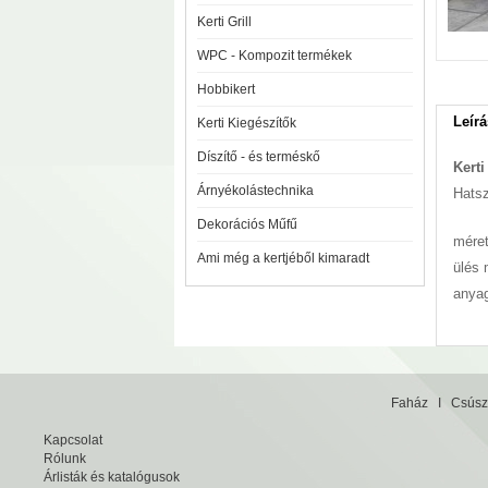
Kerti Grill
WPC - Kompozit termékek
Hobbikert
Leírá
Kerti Kiegészítők
Díszítő - és terméskő
Kert
Árnyékolástechnika
Hatsz
Dekorációs Műfű
méret
Ami még a kertjéből kimaradt
ülés
anyag
Faház
I
Csúsz
Kapcsolat
Rólunk
Árlisták és katalógusok