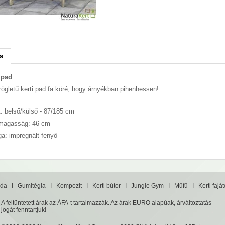
s
i pad
ögletű kerti pad fa köré, hogy árnyékban pihenhessen!
: belső/külső - 87/185 cm
 magasság: 46 cm
a: impregnált fenyő
da
I
Gumitégla
I
Kompozit
I
Kerti bútor
I
Jungle Gym
I
Műfű
I
Kerti fajá
A feltüntetett árak az ÁFA-t tartalmazzák. Az árak EURO alapúak, árváltoztatás
jogát fenntartjuk!