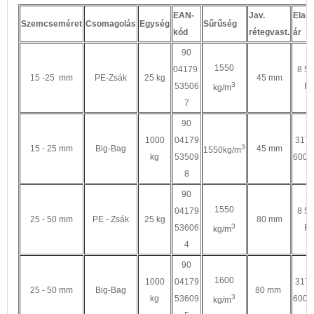
EAN-
Jav.
Eladá
Szemcseméret
Csomagolás
Egység
Sűrűség
kód
rétegvast.
ár
90
1550
04179
8 5
15 -25 mm
PE-Zsák
25 kg
45 mm
3
53506
Ft
kg/m
7
90
1000
04179
317
3
15 - 25 mm
Big-Bag
45 mm
1550kg/m
kg
53509
600 F
8
90
1550
04179
8 5
25 - 50 mm
PE - Zsák
25 kg
80 mm
3
53606
Ft
kg/m
4
90
1600
1000
04179
317
25 - 50 mm
Big-Bag
80 mm
3
kg
53609
600 F
kg/m