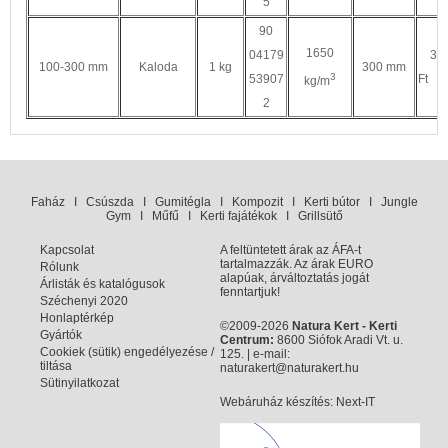
5
90
1650
04179
37
100-300 mm
Kaloda
1 kg
300 mm
3
53907
Ft
kg/m
2
Faház
I
Csúszda
I
Gumitégla
I
Kompozit
I
Kerti bútor
I
Jungle
Gym
I
Műfű
I
Kerti fajátékok
I
Grillsütő
Kapcsolat
A feltüntetett árak az ÁFA-t
tartalmazzák. Az árak EURO
Rólunk
alapúak, árváltoztatás jogát
Árlisták és katalógusok
fenntartjuk!
Széchenyi 2020
Honlaptérkép
©2009-2026
Natura Kert - Kerti
Gyártók
Centrum:
8600 Siófok Aradi Vt. u.
Cookiek (sütik) engedélyezése /
125. | e-mail:
tiltása
naturakert@naturakert.hu
Sütinyilatkozat
Webáruház készítés
: Next-IT