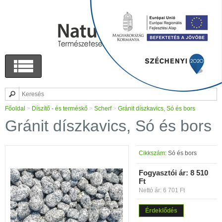
Főoldal
>
Díszítő - és terméskő
>
Scherf
>
Gránit díszkavics, Só és bors
Gránit díszkavics, Só és bors
Cikkszám:
Só és bors
Fogyasztói ár:
8 510
Ft
Nettó ár: 6 701 Ft
Érdeklődés