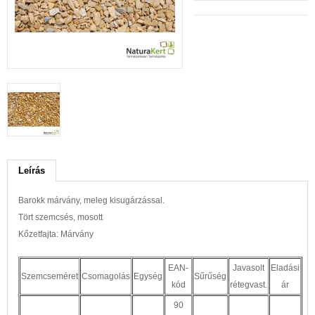
Leírás
Barokk márvány, meleg kisugárzással.
Tört szemcsés, mosott
Kőzetfajta: Márvány
EAN-
Javasolt
Eladási
Szemcseméret
Csomagolás
Egység
Sűrűség
kód
rétegvast.
ár
90