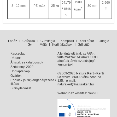
1500
04179
2 960
8 - 12 mm
PE-zsák
25 kg
30 mm
3
51546
Ft
kg/m
5
Faház
I
Csúszda
I
Gumitégla
I
Kompozit
I
Kerti bútor
I
Jungle
Gym
I
Műfű
I
Kerti fajátékok
I
Grillsütő
Kapcsolat
A feltüntetett árak az ÁFA-t
tartalmazzák. Az árak EURO
Rólunk
alapúak, árváltoztatás jogát
Árlisták és katalógusok
fenntartjuk!
Széchenyi 2020
Honlaptérkép
©2009-2026
Natura Kert - Kerti
Gyártók
Centrum:
8600 Siófok Aradi Vt. u.
Cookiek (sütik) engedélyezése /
125. | e-mail:
tiltása
naturakert@naturakert.hu
Sütinyilatkozat
Webáruház készítés
: Next-IT