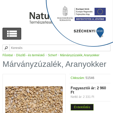
Főoldal
>
Díszítő - és terméskő
>
Scherf
>
Márványzúzalék, Aranyokker
Márványzúzalék, Aranyokker
Cikkszám:
51546
Fogyasztói ár:
2 960
Ft
Nettó ár: 2 331 Ft
Érdeklődés