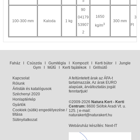
5
90
1650
04179
37
100-300 mm
Kaloda
1 kg
300 mm
3
53907
Ft
kg/m
2
Faház
I
Csúszda
I
Gumitégla
I
Kompozit
I
Kerti bútor
I
Jungle
Gym
I
Műfű
I
Kerti fajátékok
I
Grillsütő
Kapcsolat
A feltüntetett árak az ÁFA-t
tartalmazzák. Az árak EURO
Rólunk
alapúak, árváltoztatás jogát
Árlisták és katalógusok
fenntartjuk!
Széchenyi 2020
Honlaptérkép
©2009-2026
Natura Kert - Kerti
Gyártók
Centrum:
8600 Siófok Aradi Vt. u.
Cookiek (sütik) engedélyezése /
125. | e-mail:
tiltása
naturakert@naturakert.hu
Sütinyilatkozat
Webáruház készítés
: Next-IT