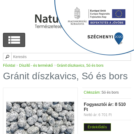
Főoldal
>
Díszítő - és terméskő
>
Gránit díszkavics, Só és bors
Gránit díszkavics, Só és bors
Cikkszám:
Só és bors
Fogyasztói ár:
8 510
Ft
Nettó ár: 6 701 Ft
Érdeklődés