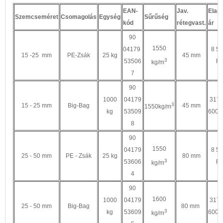
EAN-
Jav.
Eladá
Szemcseméret
Csomagolás
Egység
Sűrűség
kód
rétegvast.
ár
90
1550
04179
8 5
15 -25 mm
PE-Zsák
25 kg
45 mm
3
53506
Ft
kg/m
7
90
1000
04179
317
3
15 - 25 mm
Big-Bag
45 mm
1550kg/m
kg
53509
600 F
8
90
1550
04179
8 5
25 - 50 mm
PE - Zsák
25 kg
80 mm
3
53606
Ft
kg/m
4
90
1600
1000
04179
317
25 - 50 mm
Big-Bag
80 mm
3
kg
53609
600 F
kg/m