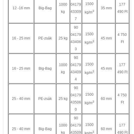
1500
1000
04179
177
12 -16 mm
Big-Bag
35 mm
3
kg
43309
490 Ft
kg/m
7
90
1500
04179
4 750
16 - 25 mm
PE-zsák
25 kg
45 mm
3
43406
Ft
kg/m
3
90
1500
1000
04179
177
16 - 25 mm
Big-Bag
45 mm
3
kg
43409
490 Ft
kg/m
4
90
1500
04179
4 750
25 - 40 mm
PE-zsák
25 kg
60 mm
3
43506
Ft
kg/m
0
90
1500
1000
04179
177
25 - 40 mm
Big-Bag
60 mm
3
kg
43509
490 Ft
kg/m