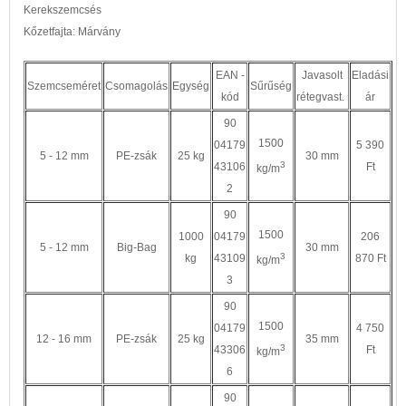
Kerekszemcsés
Kőzetfajta: Márvány
EAN -
Javasolt
Eladási
Szemcseméret
Csomagolás
Egység
Sűrűség
kód
rétegvast.
ár
90
1500
04179
5 390
5 - 12 mm
PE-zsák
25 kg
30 mm
3
43106
Ft
kg/m
2
90
1500
1000
04179
206
5 - 12 mm
Big-Bag
30 mm
3
kg
43109
870 Ft
kg/m
3
90
1500
04179
4 750
12 - 16 mm
PE-zsák
25 kg
35 mm
3
43306
Ft
kg/m
6
90