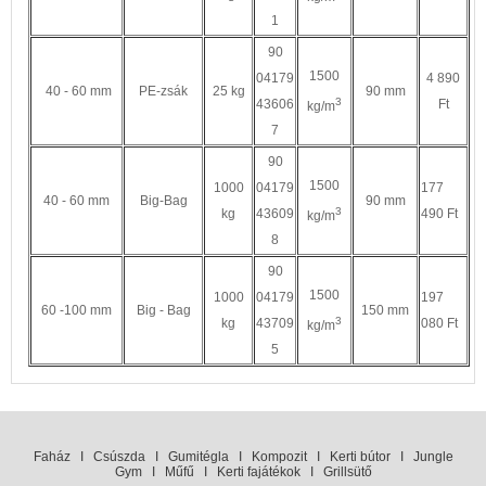
1
90
1500
04179
4 890
40 - 60 mm
PE-zsák
25 kg
90 mm
3
43606
Ft
kg/m
7
90
1500
1000
04179
177
40 - 60 mm
Big-Bag
90 mm
3
kg
43609
490 Ft
kg/m
8
90
1500
1000
04179
197
60 -100 mm
Big - Bag
150 mm
3
kg
43709
080 Ft
kg/m
5
Faház
I
Csúszda
I
Gumitégla
I
Kompozit
I
Kerti bútor
I
Jungle
Gym
I
Műfű
I
Kerti fajátékok
I
Grillsütő