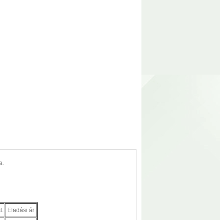
a.
t.
Eladási ár