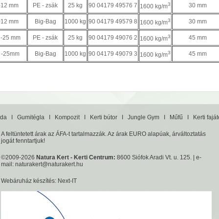
3
-12 mm
PE - zsák
25 kg
90 04179 49576 7
30 mm
1600 kg/m
3
-12 mm
Big-Bag
1000 kg
90 04179 49579 8
30 mm
1600 kg/m
3
 -25 mm
PE - zsák
25 kg
90 04179 49076 2
45 mm
1600 kg/m
3
 -25mm
Big-Bag
1000 kg
90 04179 49079 3
45 mm
1600 kg/m
da
I
Gumitégla
I
Kompozit
I
Kerti bútor
I
Jungle Gym
I
Műfű
I
Kerti fajá
A feltüntetett árak az ÁFA-t tartalmazzák. Az árak EURO alapúak, árváltoztatás
jogát fenntartjuk!
©2009-2026
Natura Kert - Kerti Centrum:
8600 Siófok Aradi Vt. u. 125. | e-
mail:
naturakert@naturakert.hu
Webáruház készítés
: Next-IT