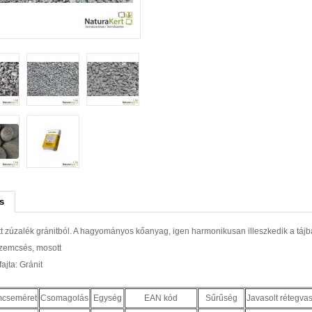
s
t zúzalék gránitból. A hagyományos kőanyag, igen harmonikusan illeszkedik a tájb
szemcsés, mosott
ajta: Gránit
cseméret
Csomagolás
Egység
EAN kód
Sűrűség
Javasolt rétegvas