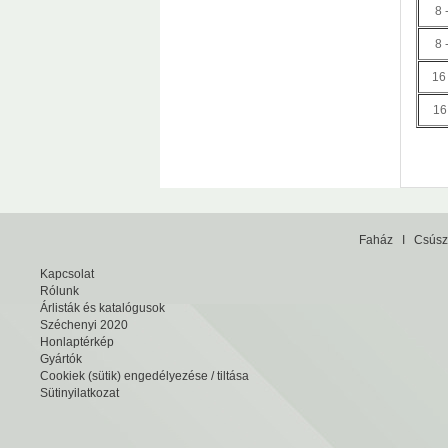
8 
8 
16
16
Faház
I
Csúsz
Kapcsolat
Rólunk
Árlisták és katalógusok
Széchenyi 2020
Honlaptérkép
Gyártók
Cookiek (sütik) engedélyezése / tiltása
Sütinyilatkozat