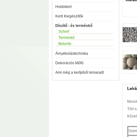
Hobbikert
Kerti Kiegészítők
Díszítő - és terméskő
Scherf
Terméskő
Betonfa
Árnyékolástechnika
Dekorációs Műfű
Ami még a kertjéből kimaradt
Leírá
Mosot
Tört 
Kőzetf
Szem