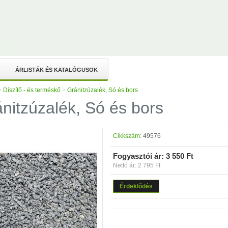
ÁRLISTÁK ÉS KATALÓGUSOK
>
Díszítő - és terméskő
>
Gránitzúzalék, Só és bors
nitzúzalék, Só és bors
Cikkszám:
49576
Fogyasztói ár:
3 550 Ft
Nettó ár: 2 795 Ft
Érdeklődés