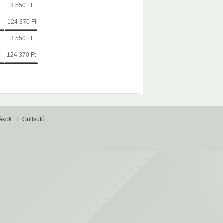
3 550 Ft
124 370 Ft
3 550 Ft
124 370 Ft
tékok
I
Grillsütő