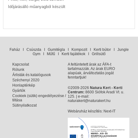
Időjárásálló műanyagból készült
Faház
I
Csúszda
I
Gumitégla
I
Kompozit
I
Kerti bútor
I
Jungle
Gym
I
Műfű
I
Kerti fajátékok
I
Grillsütő
Kapcsolat
A feltüntetett árak az ÁFA-t
tartalmazzák. Az árak EURO
Rólunk
alapúak, árváltoztatás jogát
Árlisták és katalógusok
fenntartjuk!
Széchenyi 2020
Honlaptérkép
©2009-2026
Natura Kert - Kerti
Gyártók
Centrum:
8600 Siófok Aradi Vt. u.
Cookiek (sütik) engedélyezése /
125. | e-mail:
tiltása
naturakert@naturakert.hu
Sütinyilatkozat
Webáruház készítés
: Next-IT