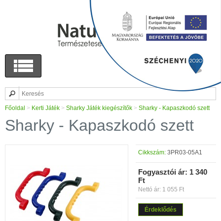
Főoldal
>
Kerti Játék
>
Sharky Játék kiegészítők
>
Sharky - Kapaszkodó szett
Sharky - Kapaszkodó szett
Cikkszám:
3PR03-05A1
Fogyasztói ár:
1 340
Ft
Nettó ár: 1 055 Ft
Érdeklődés