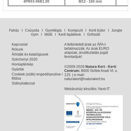
4PR03-06B1.00
M12 - 160 mm
2
Faház
I
Csúszda
I
Gumitégla
I
Kompozit
I
Kerti bútor
I
Jungle
Gym
I
Műfű
I
Kerti fajátékok
I
Grillsütő
Kapcsolat
A feltüntetett árak az ÁFA-t
tartalmazzák. Az árak EURO
Rólunk
alapúak, árváltoztatás jogát
Árlisták és katalógusok
fenntartjuk!
Széchenyi 2020
Honlaptérkép
©2009-2026
Natura Kert - Kerti
Gyártók
Centrum:
8600 Siófok Aradi Vt. u.
Cookiek (sütik) engedélyezése /
125. | e-mail:
tiltása
naturakert@naturakert.hu
Sütinyilatkozat
Webáruház készítés
: Next-IT