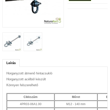
Leírás
Horganyzott átmenő hintacsukló
Horganyzott acélból készült
Könnyen felszerelhető
Cikkszám
Méret
El
4PR03-06A1.00
M12 - 140 mm
2