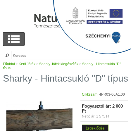
Főoldal
>
Kerti Játék
>
Sharky Játék kiegészítők
>
Sharky - Hintacsukló "D"
típus
Sharky - Hintacsukló "D" típus
Cikkszám:
4PR03-06A1.00
Fogyasztói ár:
2 000
Ft
Nettó ár: 1 575 Ft
Érdeklődés