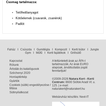
Csomag tartalmazza:
Tetőfedőanyagot
Kötőelemek (csavarok, zsanérok)
Padlót
Faház
I
Csúszda
I
Gumitégla
I
Kompozit
I
Kerti bútor
I
Jungle
Gym
I
Műfű
I
Kerti fajátékok
I
Grillsütő
Kapcsolat
A feltüntetett árak az ÁFA-t
tartalmazzák. Az árak EURO
Rólunk
alapúak, árváltoztatás jogát
Árlisták és katalógusok
fenntartjuk!
Széchenyi 2020
Honlaptérkép
©2009-2026
Natura Kert - Kerti
Gyártók
Centrum:
8600 Siófok Aradi Vt. u.
Cookiek (sütik) engedélyezése /
125. | e-mail:
tiltása
naturakert@naturakert.hu
Sütinyilatkozat
Webáruház készítés
: Next-IT