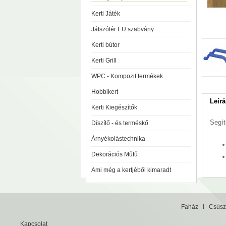
Kerti Játék
Játszótér EU szabvány
Kerti bútor
Kerti Grill
WPC - Kompozit termékek
Hobbikert
Leírá
Kerti Kiegészítők
Segít
Díszítő - és terméskő
Árnyékolástechnika
Dekorációs Műfű
Ami még a kertjéből kimaradt
Faház
I
Csúsz
Kapcsolat