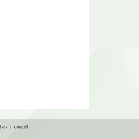
tékok
I
Grillsütő