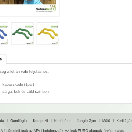
s
ség a létrán való feljutáshoz.
kapaszkodó (1pár)
sárga, kék és zöld színben
da
I
Gumitégla
I
Kompozit
I
Kerti bútor
I
Jungle Gym
I
Műfű
I
Kerti fajá
A feltüntetett árak az ÁFA-t tartalmazzák. Az árak EURO alapúak, árváltoztatás