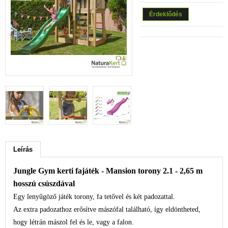
Érdeklődés
Leírás
Jungle Gym kerti fajáték - Mansion torony 2.1 - 2,65 m
hosszú csúszdával
Egy lenyűgöző játék torony, fa tetővel és két padozattal.
Az extra padozathoz erősítve mászófal található, így eldöntheted,
hogy létrán mászol fel és le, vagy a falon.