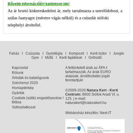
​Bővebb információért kattintson ide!
Az ár bruttó kiskereskedelmi ár, mely tartalmazza a szerelődobozt, a
szálas faanyagot (méretre vágás nélkül) és a csúszdát siófoki
telephelyi átvétellel.
Faház
I
Csúszda
I
Gumitégla
I
Kompozit
I
Kerti bútor
I
Jungle
Gym
I
Műfű
I
Kerti fajátékok
I
Grillsütő
Kapcsolat
A feltüntetett árak az ÁFA-t
tartalmazzák. Az árak EURO
Rólunk
alapúak, árváltoztatás jogát
Árlisták és katalógusok
fenntartjuk!
Széchenyi 2020
Honlaptérkép
©2009-2026
Natura Kert - Kerti
Gyártók
Centrum:
8600 Siófok Aradi Vt. u.
Cookiek (sütik) engedélyezése /
125. | e-mail:
tiltása
naturakert@naturakert.hu
Sütinyilatkozat
Webáruház készítés
: Next-IT