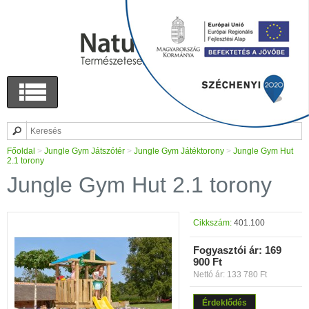
Főoldal
>
Jungle Gym Játszótér
>
Jungle Gym Játéktorony
>
Jungle Gym Hut
2.1 torony
Jungle Gym Hut 2.1 torony
Cikkszám:
401.100
Fogyasztói ár:
169
900 Ft
Nettó ár: 133 780 Ft
Érdeklődés