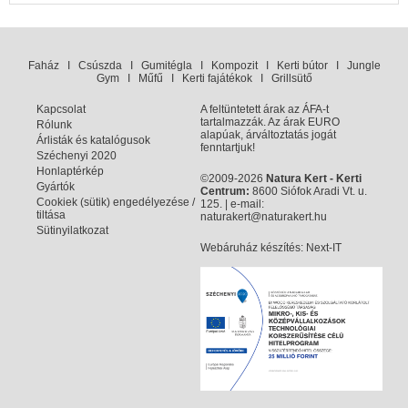
Faház
I
Csúszda
I
Gumitégla
I
Kompozit
I
Kerti bútor
I
Jungle
Gym
I
Műfű
I
Kerti fajátékok
I
Grillsütő
Kapcsolat
A feltüntetett árak az ÁFA-t
tartalmazzák. Az árak EURO
Rólunk
alapúak, árváltoztatás jogát
Árlisták és katalógusok
fenntartjuk!
Széchenyi 2020
Honlaptérkép
©2009-2026
Natura Kert - Kerti
Gyártók
Centrum:
8600 Siófok Aradi Vt. u.
Cookiek (sütik) engedélyezése /
125. | e-mail:
tiltása
naturakert@naturakert.hu
Sütinyilatkozat
Webáruház készítés
: Next-IT