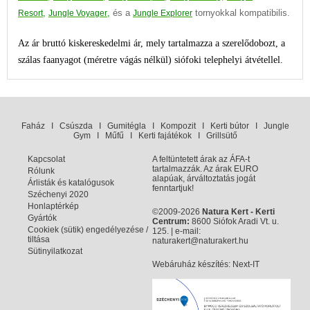
,
,
és a
tornyokkal kompatibilis.
Resort
Jungle Voyager
Jungle Explorer
Az ár bruttó kiskereskedelmi ár, mely tartalmazza a szerelődobozt, a
szálas faanyagot (méretre vágás nélkül) siófoki telephelyi átvétellel.
Faház
I
Csúszda
I
Gumitégla
I
Kompozit
I
Kerti bútor
I
Jungle
Gym
I
Műfű
I
Kerti fajátékok
I
Grillsütő
Kapcsolat
A feltüntetett árak az ÁFA-t
tartalmazzák. Az árak EURO
Rólunk
alapúak, árváltoztatás jogát
Árlisták és katalógusok
fenntartjuk!
Széchenyi 2020
Honlaptérkép
©2009-2026
Natura Kert - Kerti
Gyártók
Centrum:
8600 Siófok Aradi Vt. u.
Cookiek (sütik) engedélyezése /
125. | e-mail:
tiltása
naturakert@naturakert.hu
Sütinyilatkozat
Webáruház készítés
: Next-IT