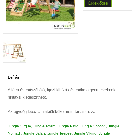
Érdeklődés
Leírás
A létra és mászóháló, igazi kihívás és móka a gyermekeknek
hintával kiegészíthető.
Az egységdoboz a hintaülékéket nem tartalmazza!
,
,
,
,
Jungle
Cirque
Jungle
Totem
Jungle P
atio
Jungle C
ocoon
Jungle
,
,
,
,
N
omad
Jungle
Safari
Jungle Teepee
Jungle Viking
Jungle