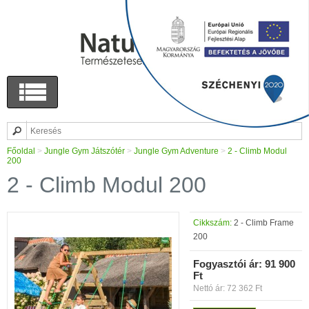
Főoldal
>
Jungle Gym Játszótér
>
Jungle Gym Adventure
>
2 - Climb Modul
200
2 - Climb Modul 200
Cikkszám:
2 - Climb Frame
200
Fogyasztói ár:
91 900
Ft
Nettó ár: 72 362 Ft