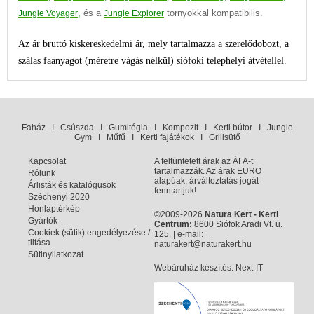
,
és a
tornyokkal kompatibilis.
Jungle Voyager
Jungle Explorer
Az ár bruttó kiskereskedelmi ár, mely tartalmazza a szerelődobozt, a
szálas faanyagot (méretre vágás nélkül) siófoki telephelyi átvétellel.
Faház
I
Csúszda
I
Gumitégla
I
Kompozit
I
Kerti bútor
I
Jungle
Gym
I
Műfű
I
Kerti fajátékok
I
Grillsütő
Kapcsolat
A feltüntetett árak az ÁFA-t
tartalmazzák. Az árak EURO
Rólunk
alapúak, árváltoztatás jogát
Árlisták és katalógusok
fenntartjuk!
Széchenyi 2020
Honlaptérkép
©2009-2026
Natura Kert - Kerti
Gyártók
Centrum:
8600 Siófok Aradi Vt. u.
Cookiek (sütik) engedélyezése /
125. | e-mail:
tiltása
naturakert@naturakert.hu
Sütinyilatkozat
Webáruház készítés
: Next-IT