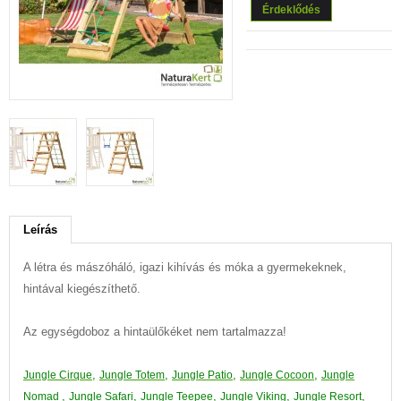
Érdeklődés
Leírás
A létra és mászóháló, igazi kihívás és móka a gyermekeknek,
hintával kiegészíthető.
Az egységdoboz a hintaülőkéket nem tartalmazza!
,
,
,
,
Jungle
Cirque
Jungle
Totem
Jungle P
atio
Jungle C
ocoon
Jungle
,
,
,
,
,
N
omad
Jungle
Safari
Jungle Teepee
Jungle Viking
Jungle Resort