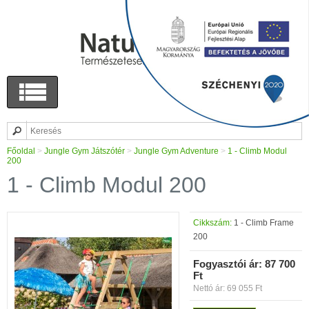
Főoldal
>
Jungle Gym Játszótér
>
Jungle Gym Adventure
>
1 - Climb Modul
200
1 - Climb Modul 200
Cikkszám:
1 - Climb Frame
200
Fogyasztói ár:
87 700
Ft
Nettó ár: 69 055 Ft