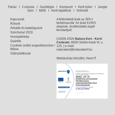
Faház
I
Csúszda
I
Gumitégla
I
Kompozit
I
Kerti bútor
I
Jungle
Gym
I
Műfű
I
Kerti fajátékok
I
Grillsütő
Kapcsolat
A feltüntetett árak az ÁFA-t
tartalmazzák. Az árak EURO
Rólunk
alapúak, árváltoztatás jogát
Árlisták és katalógusok
fenntartjuk!
Széchenyi 2020
Honlaptérkép
©2009-2026
Natura Kert - Kerti
Gyártók
Centrum:
8600 Siófok Aradi Vt. u.
Cookiek (sütik) engedélyezése /
125. | e-mail:
tiltása
naturakert@naturakert.hu
Sütinyilatkozat
Webáruház készítés
: Next-IT