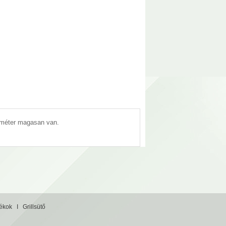
5 méter magasan van.
tékok
I
Grillsütő