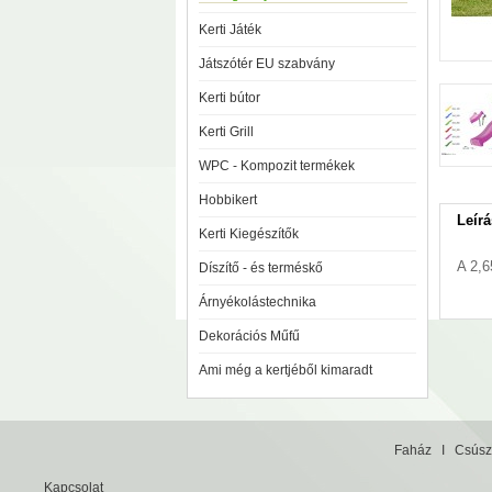
Kerti Játék
Játszótér EU szabvány
Kerti bútor
Kerti Grill
WPC - Kompozit termékek
Hobbikert
Leírá
Kerti Kiegészítők
A 2,6
Díszítő - és terméskő
Árnyékolástechnika
Dekorációs Műfű
Ami még a kertjéből kimaradt
Faház
I
Csúsz
Kapcsolat