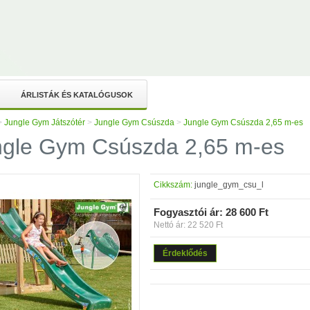
ÁRLISTÁK ÉS KATALÓGUSOK
>
Jungle Gym Játszótér
>
Jungle Gym Csúszda
>
Jungle Gym Csúszda 2,65 m-es
ngle Gym Csúszda 2,65 m-es
Cikkszám:
jungle_gym_csu_l
Fogyasztói ár:
28 600 Ft
Nettó ár: 22 520 Ft
Érdeklődés