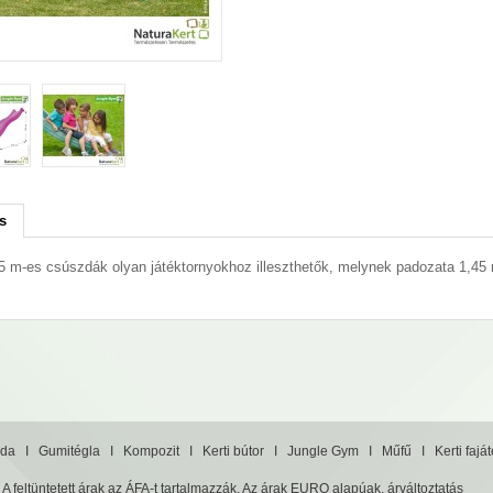
s
5 m-es csúszdák olyan játéktornyokhoz illeszthetők, melynek padozata 1,4
da
I
Gumitégla
I
Kompozit
I
Kerti bútor
I
Jungle Gym
I
Műfű
I
Kerti fajá
A feltüntetett árak az ÁFA-t tartalmazzák. Az árak EURO alapúak, árváltoztatás