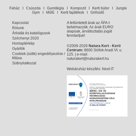
Faház
I
Csúszda
I
Gumitégla
I
Kompozit
I
Kerti bútor
I
Jungle
Gym
I
Műfű
I
Kerti fajátékok
I
Grillsütő
Kapcsolat
A feltüntetett árak az ÁFA-t
tartalmazzák. Az árak EURO
Rólunk
alapúak, árváltoztatás jogát
Árlisták és katalógusok
fenntartjuk!
Széchenyi 2020
Honlaptérkép
©2009-2026
Natura Kert - Kerti
Gyártók
Centrum:
8600 Siófok Aradi Vt. u.
Cookiek (sütik) engedélyezése /
125. | e-mail:
tiltása
naturakert@naturakert.hu
Sütinyilatkozat
Webáruház készítés
: Next-IT