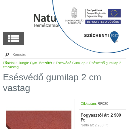
Főoldal
>
Jungle Gym Játszótér
>
Esésvédő Gumilap
>
Esésvédő gumilap 2
cm vastag
Esésvédő gumilap 2 cm
vastag
Cikkszám:
RF020
Fogyasztói ár:
2 900
Ft
Nettó ár: 2 283 Ft