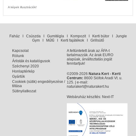
A képek illusztrációk!
Faház
I
Csúszda
I
Gumitégla
I
Kompozit
I
Kerti bútor
I
Jungle
Gym
I
Műfű
I
Kerti fajátékok
I
Grillsütő
Kapcsolat
A feltüntetett árak az ÁFA-t
tartalmazzák. Az árak EURO
Rólunk
alapúak, árváltoztatás jogát
Árlisták és katalógusok
fenntartjuk!
Széchenyi 2020
Honlaptérkép
©2009-2026
Natura Kert - Kerti
Gyártók
Centrum:
8600 Siófok Aradi Vt. u.
Cookiek (sütik) engedélyezése /
125. | e-mail:
tiltása
naturakert@naturakert.hu
Sütinyilatkozat
Webáruház készítés
: Next-IT