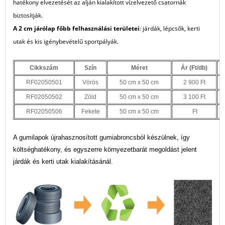
hatékony elvezetését az alján kialakított vízelvezető csatornák
biztosítják.
A 2 cm járólap főbb felhasználási területei
: járdák, lépcsők, kerti
utak és kis igénybevételű sportpályák.
Cikkszám
Szín
Méret
Ár (Ft/db)
RF02050501
Vörös
50 cm x 50 cm
2 900 Ft
RF02050502
Zöld
50 cm x 50 cm
3 100 Ft
RF02050506
Fekete
50 cm x 50 cm
Ft
A gumilapok újrahasznosított gumiabroncsból készülnek, így
költséghatékony, és egyszerre környezetbarát megoldást jelent
járdák és kerti utak kialakításánál.