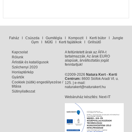
Faház
I
Csúszda
I
Gumitégla
I
Kompozit
I
Kerti bútor
I
Jungle
Gym
I
Műfű
I
Kerti fajátékok
I
Grillsütő
Kapcsolat
A feltüntetett árak az ÁFA-t
tartalmazzák. Az árak EURO
Rólunk
alapúak, árváltoztatás jogát
Árlisták és katalógusok
fenntartjuk!
Széchenyi 2020
Honlaptérkép
©2009-2026
Natura Kert - Kerti
Gyártók
Centrum:
8600 Siófok Aradi Vt. u.
Cookiek (sütik) engedélyezése /
125. | e-mail:
tiltása
naturakert@naturakert.hu
Sütinyilatkozat
Webáruház készítés
: Next-IT