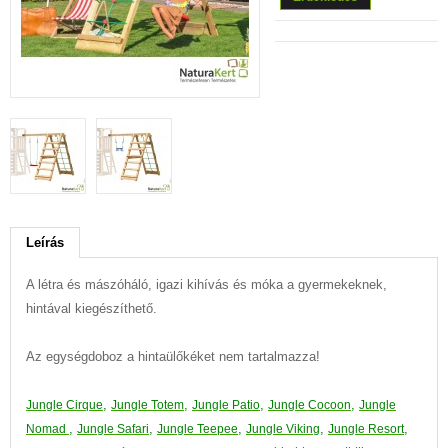
Leírás
A létra és mászóháló, igazi kihívás és móka a gyermekeknek,
hintával kiegészíthető.
Az egységdoboz a hintaülőkéket nem tartalmazza!
,
,
,
,
Jungle
Cirque
Jungle
Totem
Jungle P
atio
Jungle C
ocoon
Jungle
,
,
,
,
,
N
omad
Jungle
Safari
Jungle Teepee
Jungle Viking
Jungle Resort