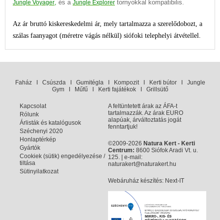
,
és a
tornyokkal kompatibilis.
Jungle Voyager
Jungle Explorer
Az ár bruttó kiskereskedelmi ár, mely tartalmazza a szerelődobozt, a
szálas faanyagot (méretre vágás nélkül) siófoki telephelyi átvétellel.
Faház
I
Csúszda
I
Gumitégla
I
Kompozit
I
Kerti bútor
I
Jungle
Gym
I
Műfű
I
Kerti fajátékok
I
Grillsütő
Kapcsolat
A feltüntetett árak az ÁFA-t
tartalmazzák. Az árak EURO
Rólunk
alapúak, árváltoztatás jogát
Árlisták és katalógusok
fenntartjuk!
Széchenyi 2020
Honlaptérkép
©2009-2026
Natura Kert - Kerti
Gyártók
Centrum:
8600 Siófok Aradi Vt. u.
Cookiek (sütik) engedélyezése /
125. | e-mail:
tiltása
naturakert@naturakert.hu
Sütinyilatkozat
Webáruház készítés
: Next-IT