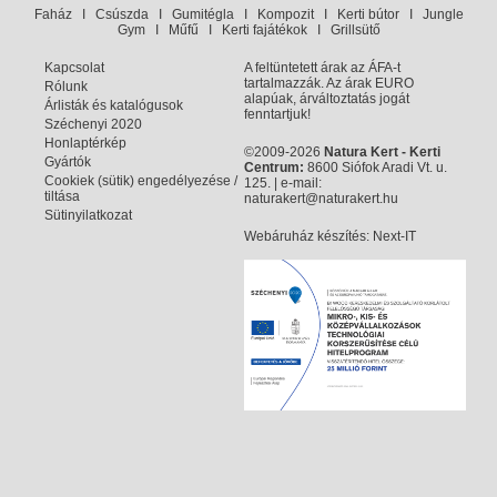
Faház
I
Csúszda
I
Gumitégla
I
Kompozit
I
Kerti bútor
I
Jungle
Gym
I
Műfű
I
Kerti fajátékok
I
Grillsütő
Kapcsolat
A feltüntetett árak az ÁFA-t
tartalmazzák. Az árak EURO
Rólunk
alapúak, árváltoztatás jogát
Árlisták és katalógusok
fenntartjuk!
Széchenyi 2020
Honlaptérkép
©2009-2026
Natura Kert - Kerti
Gyártók
Centrum:
8600 Siófok Aradi Vt. u.
Cookiek (sütik) engedélyezése /
125. | e-mail:
tiltása
naturakert@naturakert.hu
Sütinyilatkozat
Webáruház készítés
: Next-IT