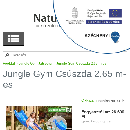
Főoldal
>
Jungle Gym Játszótér
>
Jungle Gym Csúszda 2,65 m-es
Jungle Gym Csúszda 2,65 m-
es
Cikkszám:
junglegym_cs_k
Fogyasztói ár:
28 600
Ft
Nettó ár: 22 520 Ft