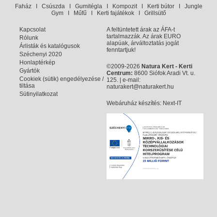
Faház
I
Csúszda
I
Gumitégla
I
Kompozit
I
Kerti bútor
I
Jungle
Gym
I
Műfű
I
Kerti fajátékok
I
Grillsütő
Kapcsolat
A feltüntetett árak az ÁFA-t
tartalmazzák. Az árak EURO
Rólunk
alapúak, árváltoztatás jogát
Árlisták és katalógusok
fenntartjuk!
Széchenyi 2020
Honlaptérkép
©2009-2026
Natura Kert - Kerti
Gyártók
Centrum:
8600 Siófok Aradi Vt. u.
Cookiek (sütik) engedélyezése /
125. | e-mail:
tiltása
naturakert@naturakert.hu
Sütinyilatkozat
Webáruház készítés
: Next-IT