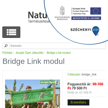
Főoldal
>
Jungle Gym Játszótér
>
Bridge Link modul
Bridge Link modul
Cikkszám:
bridge_link
Fogyasztói ár:
99 700
Ft
79 500 Ft
Nettó ár: 62 598 Ft
Érdeklődés