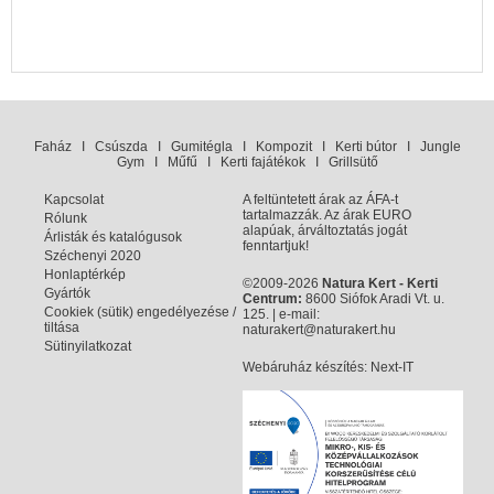
Faház
I
Csúszda
I
Gumitégla
I
Kompozit
I
Kerti bútor
I
Jungle
Gym
I
Műfű
I
Kerti fajátékok
I
Grillsütő
Kapcsolat
A feltüntetett árak az ÁFA-t
tartalmazzák. Az árak EURO
Rólunk
alapúak, árváltoztatás jogát
Árlisták és katalógusok
fenntartjuk!
Széchenyi 2020
Honlaptérkép
©2009-2026
Natura Kert - Kerti
Gyártók
Centrum:
8600 Siófok Aradi Vt. u.
Cookiek (sütik) engedélyezése /
125. | e-mail:
tiltása
naturakert@naturakert.hu
Sütinyilatkozat
Webáruház készítés
: Next-IT