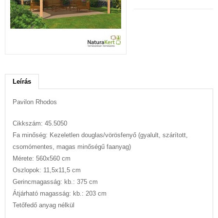
Leírás
Pavilon Rhodos
Cikkszám: 45.5050
Fa minőség: Kezeletlen douglas/vörösfenyő (gyalult, szárított,
csomómentes, magas minőségű faanyag)
Mérete: 560x560 cm
Oszlopok: 11,5x11,5 cm
Gerincmagasság: kb.: 375 cm
Átjárható magasság: kb.: 203 cm
Tetőfedő anyag nélkül