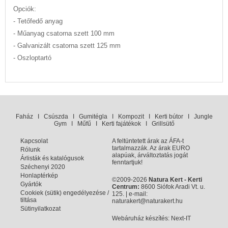
Opciók:
- Tetőfedő anyag
- Műanyag csatorna szett 100 mm
- Galvanizált csatorna szett 125 mm
- Oszloptartó
Faház
I
Csúszda
I
Gumitégla
I
Kompozit
I
Kerti bútor
I
Jungle
Gym
I
Műfű
I
Kerti fajátékok
I
Grillsütő
Kapcsolat
A feltüntetett árak az ÁFA-t
tartalmazzák. Az árak EURO
Rólunk
alapúak, árváltoztatás jogát
Árlisták és katalógusok
fenntartjuk!
Széchenyi 2020
Honlaptérkép
©2009-2026
Natura Kert - Kerti
Gyártók
Centrum:
8600 Siófok Aradi Vt. u.
Cookiek (sütik) engedélyezése /
125. | e-mail:
tiltása
naturakert@naturakert.hu
Sütinyilatkozat
Webáruház készítés
: Next-IT