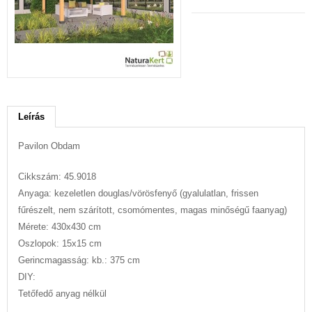
Leírás
Pavilon Obdam
Cikkszám: 45.9018
Anyaga: kezeletlen douglas/vörösfenyő (gyalulatlan, frissen
fűrészelt, nem szárított, csomómentes, magas minőségű faanyag)
Mérete: 430x430 cm
Oszlopok: 15x15 cm
Gerincmagasság: kb.: 375 cm
DIY:
Tetőfedő anyag nélkül