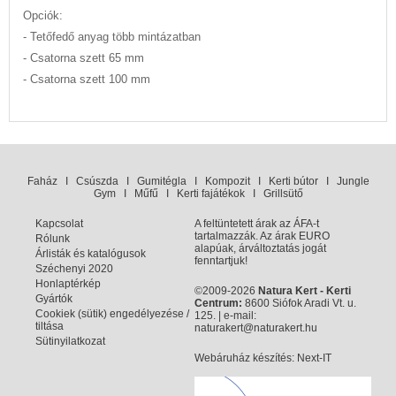
Opciók:
- Tetőfedő anyag több mintázatban
- Csatorna szett 65 mm
- Csatorna szett 100 mm
Faház
I
Csúszda
I
Gumitégla
I
Kompozit
I
Kerti bútor
I
Jungle
Gym
I
Műfű
I
Kerti fajátékok
I
Grillsütő
Kapcsolat
A feltüntetett árak az ÁFA-t
tartalmazzák. Az árak EURO
Rólunk
alapúak, árváltoztatás jogát
Árlisták és katalógusok
fenntartjuk!
Széchenyi 2020
Honlaptérkép
©2009-2026
Natura Kert - Kerti
Gyártók
Centrum:
8600 Siófok Aradi Vt. u.
Cookiek (sütik) engedélyezése /
125. | e-mail:
tiltása
naturakert@naturakert.hu
Sütinyilatkozat
Webáruház készítés
: Next-IT