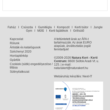
Faház
I
Csúszda
I
Gumitégla
I
Kompozit
I
Kerti bútor
I
Jungle
Gym
I
Műfű
I
Kerti fajátékok
I
Grillsütő
Kapcsolat
A feltüntetett árak az ÁFA-t
tartalmazzák. Az árak EURO
Rólunk
alapúak, árváltoztatás jogát
Árlisták és katalógusok
fenntartjuk!
Széchenyi 2020
Honlaptérkép
©2009-2026
Natura Kert - Kerti
Gyártók
Centrum:
8600 Siófok Aradi Vt. u.
Cookiek (sütik) engedélyezése /
125. | e-mail:
tiltása
naturakert@naturakert.hu
Sütinyilatkozat
Webáruház készítés
: Next-IT