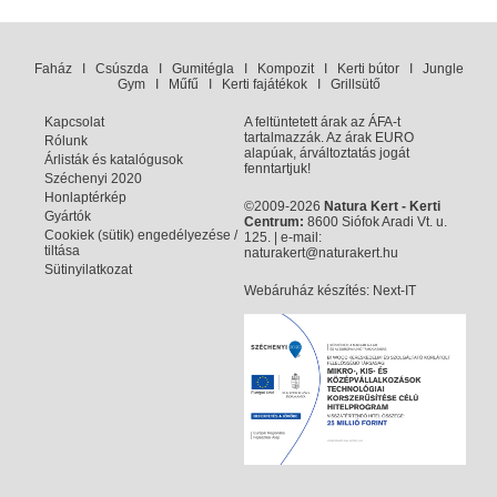
Faház
I
Csúszda
I
Gumitégla
I
Kompozit
I
Kerti bútor
I
Jungle
Gym
I
Műfű
I
Kerti fajátékok
I
Grillsütő
Kapcsolat
A feltüntetett árak az ÁFA-t
tartalmazzák. Az árak EURO
Rólunk
alapúak, árváltoztatás jogát
Árlisták és katalógusok
fenntartjuk!
Széchenyi 2020
Honlaptérkép
©2009-2026
Natura Kert - Kerti
Gyártók
Centrum:
8600 Siófok Aradi Vt. u.
Cookiek (sütik) engedélyezése /
125. | e-mail:
tiltása
naturakert@naturakert.hu
Sütinyilatkozat
Webáruház készítés
: Next-IT