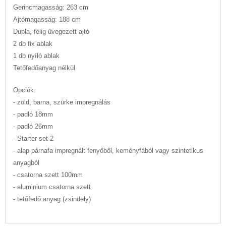
Gerincmagasság: 263 cm
Ajtómagasság: 188 cm
Dupla, félig üvegezett ajtó
2 db fix ablak
1 db nyíló ablak
Tetőfedőanyag nélkül
Opciók:
- zöld, barna, szürke impregnálás
- padló 18mm
- padló 26mm
- Starter set 2
- alap párnafa impregnált fenyőből, keményfából vagy szintetikus
anyagból
- csatorna szett 100mm
- aluminium csatorna szett
- tetőfedő anyag (zsindely)