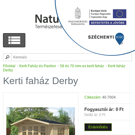
Főoldal
>
Kerti Faház és Pavilon
>
58 és 70 mm-es kerti faház
>
Kerti faház
Derby
Kerti faház Derby
Cikkszám:
40.7004
Fogyasztói ár:
0 Ft
Nettó ár: 0 Ft
Érdeklődés