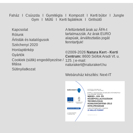
Faház
I
Csúszda
I
Gumitégla
I
Kompozit
I
Kerti bútor
I
Jungle
Gym
I
Műfű
I
Kerti fajátékok
I
Grillsütő
Kapcsolat
A feltüntetett árak az ÁFA-t
tartalmazzák. Az árak EURO
Rólunk
alapúak, árváltoztatás jogát
Árlisták és katalógusok
fenntartjuk!
Széchenyi 2020
Honlaptérkép
©2009-2026
Natura Kert - Kerti
Gyártók
Centrum:
8600 Siófok Aradi Vt. u.
Cookiek (sütik) engedélyezése /
125. | e-mail:
tiltása
naturakert@naturakert.hu
Sütinyilatkozat
Webáruház készítés
: Next-IT