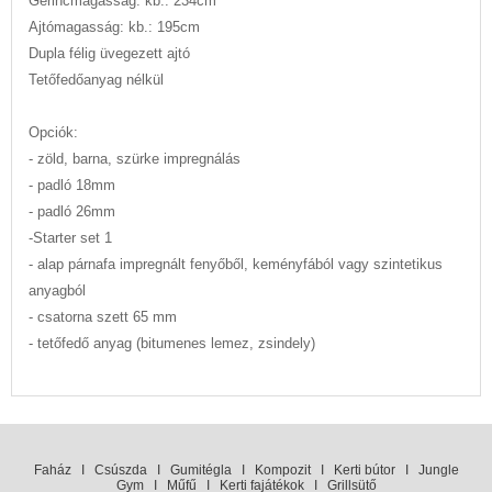
Gerincmagasság: kb.: 234cm
Ajtómagasság: kb.: 195cm
Dupla félig üvegezett ajtó
Tetőfedőanyag nélkül
Opciók:
- zöld, barna, szürke impregnálás
- padló 18mm
- padló 26mm
-Starter set 1
- alap párnafa impregnált fenyőből, keményfából vagy szintetikus
anyagból
- csatorna szett 65 mm
- tetőfedő anyag (bitumenes lemez, zsindely)
Faház
I
Csúszda
I
Gumitégla
I
Kompozit
I
Kerti bútor
I
Jungle
Gym
I
Műfű
I
Kerti fajátékok
I
Grillsütő