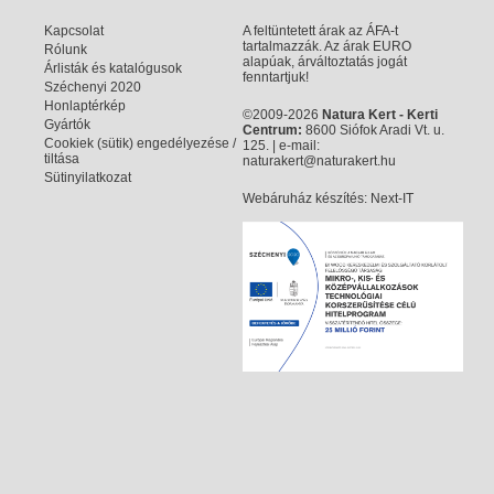
Kapcsolat
A feltüntetett árak az ÁFA-t
tartalmazzák. Az árak EURO
Rólunk
alapúak, árváltoztatás jogát
Árlisták és katalógusok
fenntartjuk!
Széchenyi 2020
Honlaptérkép
©2009-2026
Natura Kert - Kerti
Gyártók
Centrum:
8600 Siófok Aradi Vt. u.
Cookiek (sütik) engedélyezése /
125. | e-mail:
tiltása
naturakert@naturakert.hu
Sütinyilatkozat
Webáruház készítés
: Next-IT