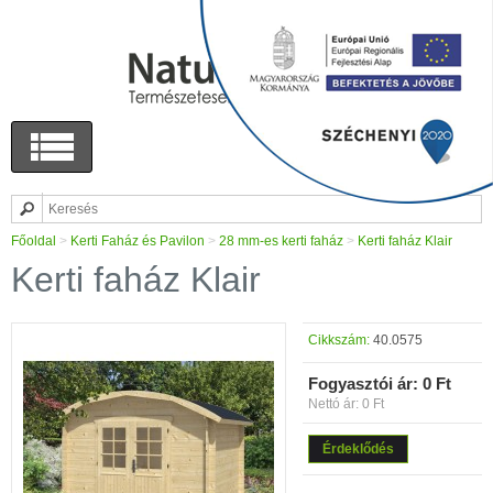
Főoldal
>
Kerti Faház és Pavilon
>
28 mm-es kerti faház
>
Kerti faház Klair
Kerti faház Klair
Cikkszám:
40.0575
Fogyasztói ár:
0 Ft
Nettó ár: 0 Ft
Érdeklődés