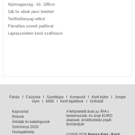
Ajtómagasság.: kb. 188cm
1db fix ablak plexi betéttel
Tetőfedőanyag nélkül
Párnafára szerelt padlóval
Lapraszerelten kerül szállításra
Faház
I
Csúszda
I
Gumitégla
I
Kompozit
I
Kerti bútor
I
Jungle
Gym
I
Műfű
I
Kerti fajátékok
I
Grillsütő
Kapcsolat
A feltüntetett árak az ÁFA-t
tartalmazzák. Az árak EURO
Rólunk
alapúak, árváltoztatás jogát
Árlisták és katalógusok
fenntartjuk!
Széchenyi 2020
Honlaptérkép
©2009-2026
Natura Kert - Kerti