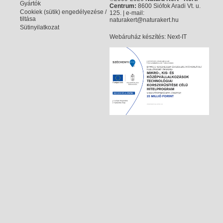
Gyártók
Centrum:
8600 Siófok Aradi Vt. u.
Cookiek (sütik) engedélyezése /
125. | e-mail:
tiltása
naturakert@naturakert.hu
Sütinyilatkozat
Webáruház készítés
: Next-IT