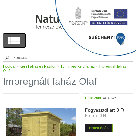
Főoldal
>
Kerti Faház és Pavilon
>
16 mm-es kerti faház
>
Impregnált faház
Olaf
Impregnált faház Olaf
Cikkszám:
40.0145
Fogyasztói ár:
0 Ft
Nettó ár: 0 Ft
Érdeklődés