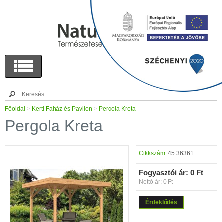
Főoldal
>
Kerti Faház és Pavilon
>
Pergola Kreta
Pergola Kreta
Cikkszám:
45.36361
Fogyasztói ár:
0 Ft
Nettó ár: 0 Ft
Érdeklődés