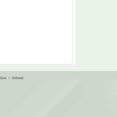
tékok
I
Grillsütő