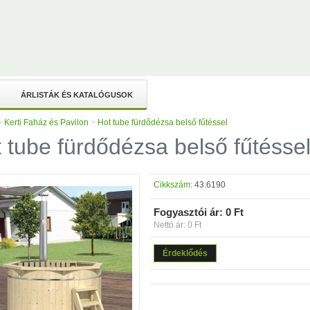
ÁRLISTÁK ÉS KATALÓGUSOK
>
Kerti Faház és Pavilon
>
Hot tube fürdődézsa belső fűtéssel
 tube fürdődézsa belső fűtésse
Cikkszám:
43.6190
Fogyasztói ár:
0 Ft
Nettó ár: 0 Ft
Érdeklődés