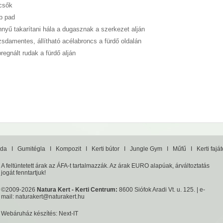
csők
b pad
nyű takarítani hála a dugasznak a szerkezet alján
sdamentes, állítható acélabroncs a fürdő oldalán
regnált rudak a fürdő alján
da
I
Gumitégla
I
Kompozit
I
Kerti bútor
I
Jungle Gym
I
Műfű
I
Kerti fajá
A feltüntetett árak az ÁFA-t tartalmazzák. Az árak EURO alapúak, árváltoztatás
jogát fenntartjuk!
©2009-2026
Natura Kert - Kerti Centrum:
8600 Siófok Aradi Vt. u. 125. | e-
mail:
naturakert@naturakert.hu
Webáruház készítés
: Next-IT