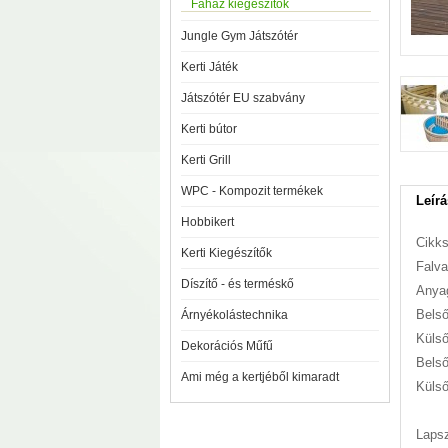
Faház kiegészítők
Jungle Gym Játszótér
Kerti Játék
Játszótér EU szabvány
Kerti bútor
Kerti Grill
WPC - Kompozit termékek
Leírá
Hobbikert
Cikk
Kerti Kiegészítők
Falv
Díszítő - és terméskő
Anyag
Belső
Árnyékolástechnika
Külső
Dekorációs Műfű
Bels
Ami még a kertjéből kimaradt
Küls
Lapsz