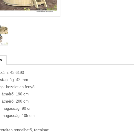
s
szám: 43.6190
astagság: 42 mm
a: kezeletlen fenyő
 átmérő: 190 cm
 átmérő: 200 cm
ő magasság: 90 cm
ő magasság: 105 cm
erelten rendelhető, tartalma: