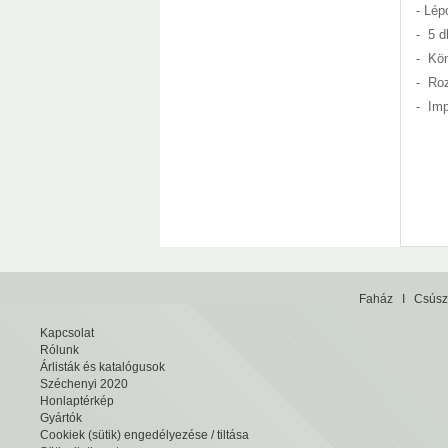
- Lép
- 5 d
- Kön
- Roz
- Imp
Faház
I
Csúsz
Kapcsolat
Rólunk
Árlisták és katalógusok
Széchenyi 2020
Honlaptérkép
Gyártók
Cookiek (sütik) engedélyezése / tiltása