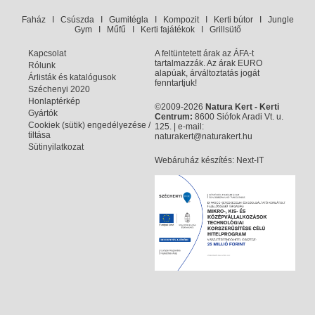
Faház
I
Csúszda
I
Gumitégla
I
Kompozit
I
Kerti bútor
I
Jungle
Gym
I
Műfű
I
Kerti fajátékok
I
Grillsütő
Kapcsolat
A feltüntetett árak az ÁFA-t
tartalmazzák. Az árak EURO
Rólunk
alapúak, árváltoztatás jogát
Árlisták és katalógusok
fenntartjuk!
Széchenyi 2020
Honlaptérkép
©2009-2026
Natura Kert - Kerti
Gyártók
Centrum:
8600 Siófok Aradi Vt. u.
Cookiek (sütik) engedélyezése /
125. | e-mail:
tiltása
naturakert@naturakert.hu
Sütinyilatkozat
Webáruház készítés
: Next-IT