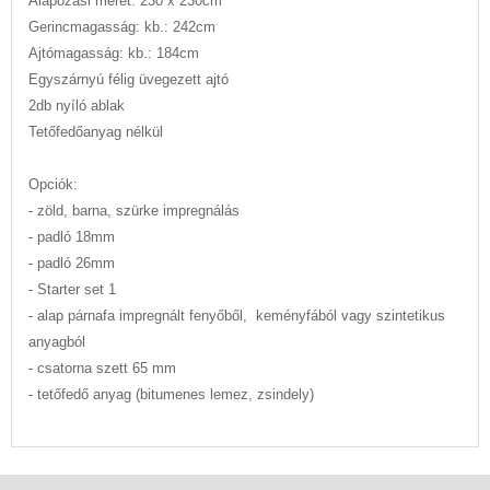
Alapozási méret: 230 x 230cm
Gerincmagasság: kb.: 242cm
Ajtómagasság: kb.: 184cm
Egyszárnyú félig üvegezett ajtó
2db nyíló ablak
Tetőfedőanyag nélkül
Opciók:
- zöld, barna, szürke impregnálás
- padló 18mm
- padló 26mm
- Starter set 1
- alap párnafa impregnált fenyőből, keményfából vagy szintetikus
anyagból
- csatorna szett 65 mm
- tetőfedő anyag (bitumenes lemez, zsindely)