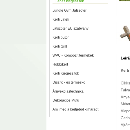
Faház kiegészítők
Jungle Gym Játszótér
Kerti Játék
Játszótér EU szabvány
Kerti bútor
Kerti Grill
WPC - Kompozit termékek
Leírá
Hobbikert
Kerti
Kerti Kiegészítők
Díszítő - és terméskő
Cikk
Falv
Árnyékolástechnika
Anyag
Dekorációs Műfű
Méret
Ami még a kertjéből kimaradt
Alapo
Geri
Ajtó