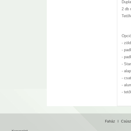
Dupla
2 db 
Tetőf
Opci
- zöl
- pa
- pa
- Star
- ala
- csa
- alu
- tet
Faház
I
Csúsz