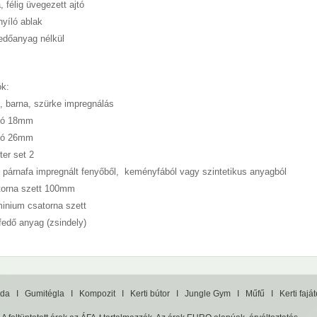
, félig üvegezett ajtó
nyíló ablak
edőanyag nélkül
ók:
d, barna, szürke impregnálás
dló 18mm
dló 26mm
ter set 2
p párnafa impregnált fenyőből, keményfából vagy szintetikus anyagból
torna szett 100mm
minium csatorna szett
őfedő anyag (zsindely)
da
I
Gumitégla
I
Kompozit
I
Kerti bútor
I
Jungle Gym
I
Műfű
I
Kerti fajá