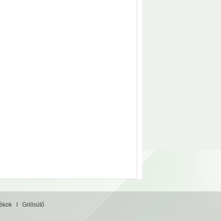
tékok
I
Grillsütő