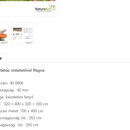
s
 faház oldaltetővel Ragna
szám: 40.0806
astagság: 40 mm
a: kezeletlen fenyő
: 320 + 400 x 320 + 100 cm
zási méret: 700 x 400 cm
ncmagasság: kb.: 262 cm
magasság: kb.: 185 cm