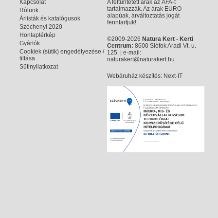
Kapcsolat
A feltüntetett árak az ÁFA-t
tartalmazzák. Az árak EURO
Rólunk
alapúak, árváltoztatás jogát
Árlisták és katalógusok
fenntartjuk!
Széchenyi 2020
Honlaptérkép
©2009-2026
Natura Kert - Kerti
Gyártók
Centrum:
8600 Siófok Aradi Vt. u.
Cookiek (sütik) engedélyezése /
125. | e-mail:
tiltása
naturakert@naturakert.hu
Sütinyilatkozat
Webáruház készítés
: Next-IT