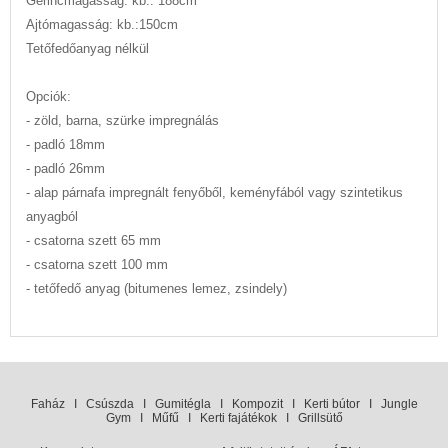
Gerincmagasság: kb.: 188cm
Ajtómagasság: kb.:150cm
Tetőfedőanyag nélkül
Opciók:
- zöld, barna, szürke impregnálás
- padló 18mm
- padló 26mm
- alap párnafa impregnált fenyőből, keményfából vagy szintetikus
anyagból
- csatorna szett 65 mm
- csatorna szett 100 mm
- tetőfedő anyag (bitumenes lemez, zsindely)
Faház
I
Csúszda
I
Gumitégla
I
Kompozit
I
Kerti bútor
I
Jungle
Gym
I
Műfű
I
Kerti fajátékok
I
Grillsütő