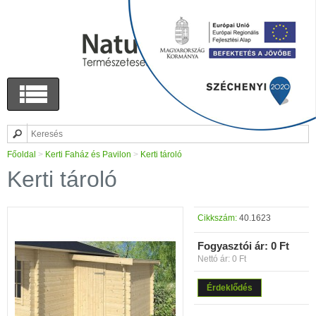
Főoldal
>
Kerti Faház és Pavilon
>
Kerti tároló
Kerti tároló
Cikkszám:
40.1623
Fogyasztói ár:
0 Ft
Nettó ár: 0 Ft
Érdeklődés