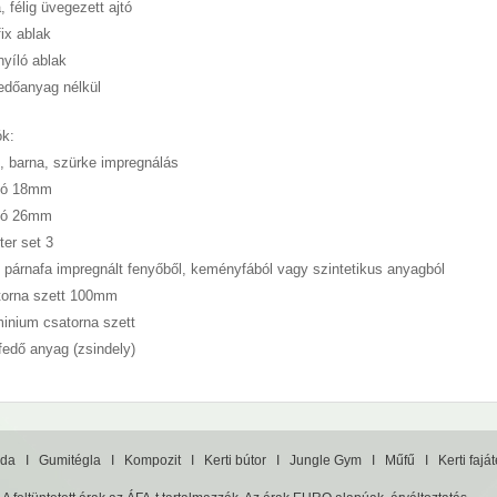
, félig üvegezett ajtó
fix ablak
nyíló ablak
edőanyag nélkül
ók:
d, barna, szürke impregnálás
dló 18mm
dló 26mm
ter set 3
p párnafa impregnált fenyőből, keményfából vagy szintetikus anyagból
torna szett 100mm
minium csatorna szett
őfedő anyag (zsindely)
da
I
Gumitégla
I
Kompozit
I
Kerti bútor
I
Jungle Gym
I
Műfű
I
Kerti fajá