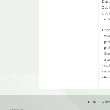
Dupla
2 db 
1 db 
Tetőf
Opci
- zöl
- pa
- pa
- Star
- ala
- csa
- alu
- tet
Faház
I
Csúsz