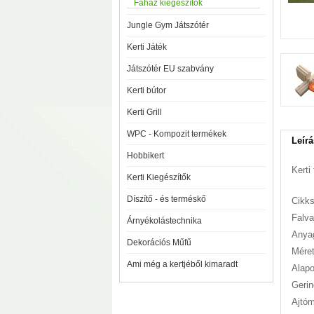
Faház kiegészítők
Jungle Gym Játszótér
Kerti Játék
Játszótér EU szabvány
Kerti bútor
Kerti Grill
WPC - Kompozit termékek
Leírá
Hobbikert
Kerti
Kerti Kiegészítők
Díszítő - és terméskő
Cikk
Falv
Árnyékolástechnika
Anyag
Dekorációs Műfű
Mére
Ami még a kertjéből kimaradt
Alap
Geri
Ajtóm