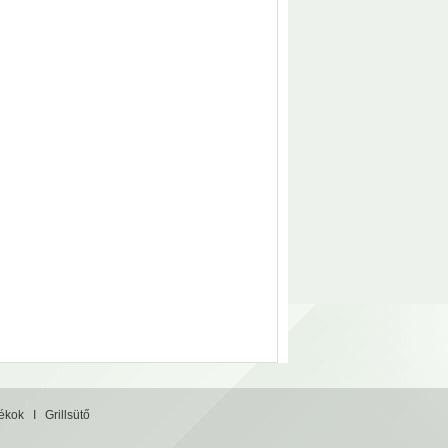
tékok
I
Grillsütő