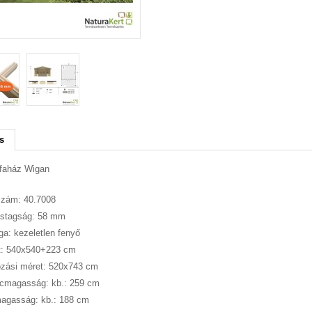
s
 faház Wigan
szám: 40.7008
astagság: 58 mm
a: kezeletlen fenyő
t: 540x540+223 cm
ozási méret: 520x743 cm
ncmagasság: kb.: 259 cm
agasság: kb.: 188 cm