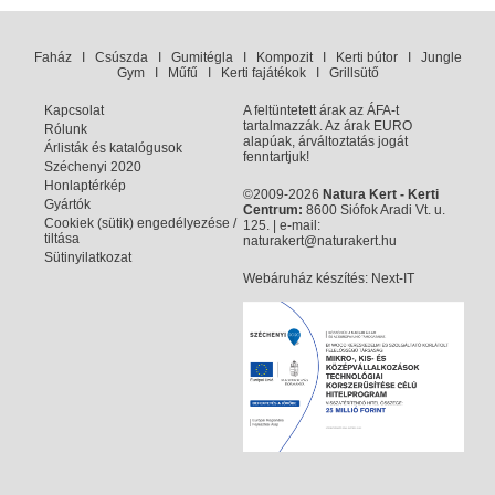
Faház
I
Csúszda
I
Gumitégla
I
Kompozit
I
Kerti bútor
I
Jungle
Gym
I
Műfű
I
Kerti fajátékok
I
Grillsütő
Kapcsolat
A feltüntetett árak az ÁFA-t
tartalmazzák. Az árak EURO
Rólunk
alapúak, árváltoztatás jogát
Árlisták és katalógusok
fenntartjuk!
Széchenyi 2020
Honlaptérkép
©2009-2026
Natura Kert - Kerti
Gyártók
Centrum:
8600 Siófok Aradi Vt. u.
Cookiek (sütik) engedélyezése /
125. | e-mail:
tiltása
naturakert@naturakert.hu
Sütinyilatkozat
Webáruház készítés
: Next-IT