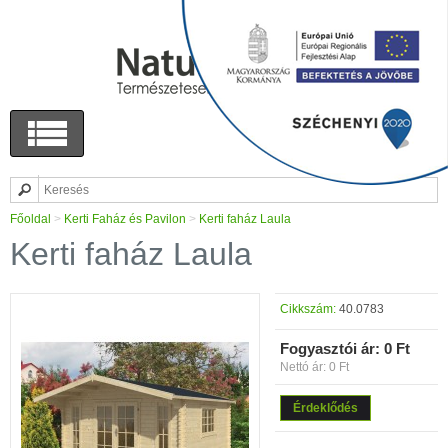
Főoldal
>
Kerti Faház és Pavilon
>
Kerti faház Laula
Kerti faház Laula
Cikkszám:
40.0783
Fogyasztói ár:
0 Ft
Nettó ár: 0 Ft
Érdeklődés