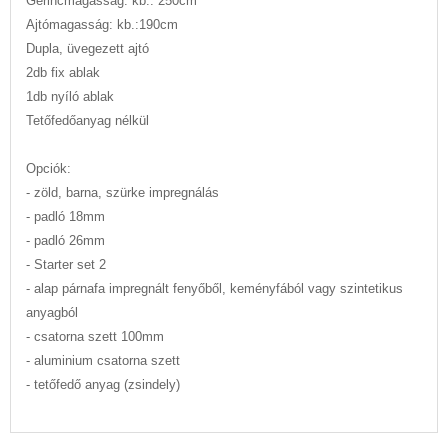
Gerincmagasság: kb.: 250cm
Ajtómagasság: kb.:190cm
Dupla, üvegezett ajtó
2db fix ablak
1db nyíló ablak
Tetőfedőanyag nélkül
Opciók:
- zöld, barna, szürke impregnálás
- padló 18mm
- padló 26mm
- Starter set 2
- alap párnafa impregnált fenyőből, keményfából vagy szintetikus
anyagból
- csatorna szett 100mm
- aluminium csatorna szett
- tetőfedő anyag (zsindely)