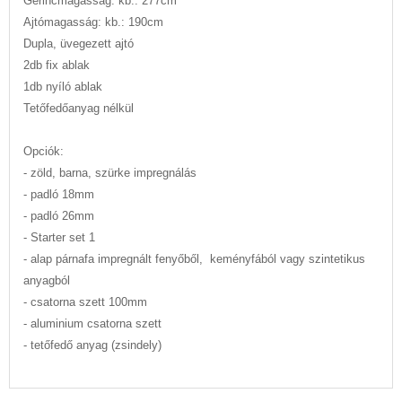
Gerincmagasság: kb.: 277cm
Ajtómagasság: kb.: 190cm
Dupla, üvegezett ajtó
2db fix ablak
1db nyíló ablak
Tetőfedőanyag nélkül
Opciók:
- zöld, barna, szürke impregnálás
- padló 18mm
- padló 26mm
- Starter set 1
- alap párnafa impregnált fenyőből, keményfából vagy szintetikus
anyagból
- csatorna szett 100mm
- aluminium csatorna szett
- tetőfedő anyag (zsindely)