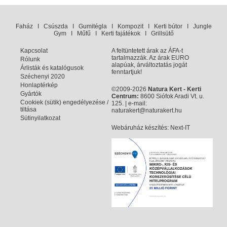
Faház
I
Csúszda
I
Gumitégla
I
Kompozit
I
Kerti bútor
I
Jungle
Gym
I
Műfű
I
Kerti fajátékok
I
Grillsütő
Kapcsolat
A feltüntetett árak az ÁFA-t
tartalmazzák. Az árak EURO
Rólunk
alapúak, árváltoztatás jogát
Árlisták és katalógusok
fenntartjuk!
Széchenyi 2020
Honlaptérkép
©2009-2026
Natura Kert - Kerti
Gyártók
Centrum:
8600 Siófok Aradi Vt. u.
Cookiek (sütik) engedélyezése /
125. | e-mail:
tiltása
naturakert@naturakert.hu
Sütinyilatkozat
Webáruház készítés
: Next-IT