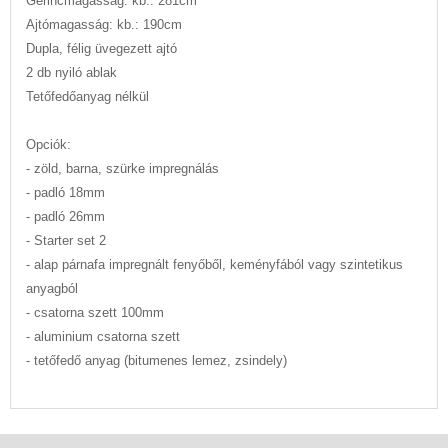
Gerincmagasság: kb.: 281cm
Ajtómagasság: kb.: 190cm
Dupla, félig üvegezett ajtó
2 db nyiló ablak
Tetőfedőanyag nélkül
Opciók:
- zöld, barna, szürke impregnálás
- padló 18mm
- padló 26mm
- Starter set 2
- alap párnafa impregnált fenyőből, keményfából vagy szintetikus
anyagból
- csatorna szett 100mm
- aluminium csatorna szett
- tetőfedő anyag (bitumenes lemez, zsindely)