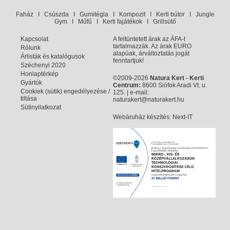
Faház
I
Csúszda
I
Gumitégla
I
Kompozit
I
Kerti bútor
I
Jungle
Gym
I
Műfű
I
Kerti fajátékok
I
Grillsütő
Kapcsolat
A feltüntetett árak az ÁFA-t
tartalmazzák. Az árak EURO
Rólunk
alapúak, árváltoztatás jogát
Árlisták és katalógusok
fenntartjuk!
Széchenyi 2020
Honlaptérkép
©2009-2026
Natura Kert - Kerti
Gyártók
Centrum:
8600 Siófok Aradi Vt. u.
Cookiek (sütik) engedélyezése /
125. | e-mail:
tiltása
naturakert@naturakert.hu
Sütinyilatkozat
Webáruház készítés
: Next-IT