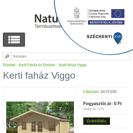
Főoldal
>
Kerti Faház és Pavilon
>
Kerti faház Viggo
Kerti faház Viggo
Cikkszám:
40.0733N
Fogyasztói ár:
0 Ft
Nettó ár: 0 Ft
Érdeklődés