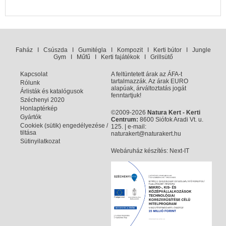
Faház
I
Csúszda
I
Gumitégla
I
Kompozit
I
Kerti bútor
I
Jungle
Gym
I
Műfű
I
Kerti fajátékok
I
Grillsütő
Kapcsolat
A feltüntetett árak az ÁFA-t
tartalmazzák. Az árak EURO
Rólunk
alapúak, árváltoztatás jogát
Árlisták és katalógusok
fenntartjuk!
Széchenyi 2020
Honlaptérkép
©2009-2026
Natura Kert - Kerti
Gyártók
Centrum:
8600 Siófok Aradi Vt. u.
Cookiek (sütik) engedélyezése /
125. | e-mail:
tiltása
naturakert@naturakert.hu
Sütinyilatkozat
Webáruház készítés
: Next-IT