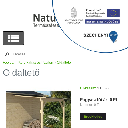
Főoldal
>
Kerti Faház és Pavilon
>
Oldaltető
Oldaltető
Cikkszám:
40.1527
Fogyasztói ár:
0 Ft
Nettó ár: 0 Ft
Érdeklődés