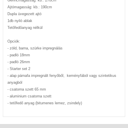
Gerincmagasság: kb.: 270cm
Ajtómagasság: kb.: 190cm
Dupla üvegezett ajtó
1db nyiló ablak
Tetőfedőanyag nélkül
Opciók:
- zöld, barna, szürke impregnálás
- padló 18mm
- padló 26mm
- Starter set 2
- alap párnafa impregnált fenyőből, keményfából vagy szintetikus
anyagból
- csatorna szett 65 mm
- aluminium csatorna szett
- tetőfedő anyag (bitumenes lemez, zsindely)