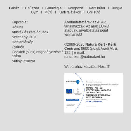
Faház
I
Csúszda
I
Gumitégla
I
Kompozit
I
Kerti bútor
I
Jungle
Gym
I
Műfű
I
Kerti fajátékok
I
Grillsütő
Kapcsolat
A feltüntetett árak az ÁFA-t
tartalmazzák. Az árak EURO
Rólunk
alapúak, árváltoztatás jogát
Árlisták és katalógusok
fenntartjuk!
Széchenyi 2020
Honlaptérkép
©2009-2026
Natura Kert - Kerti
Gyártók
Centrum:
8600 Siófok Aradi Vt. u.
Cookiek (sütik) engedélyezése /
125. | e-mail:
tiltása
naturakert@naturakert.hu
Sütinyilatkozat
Webáruház készítés
: Next-IT