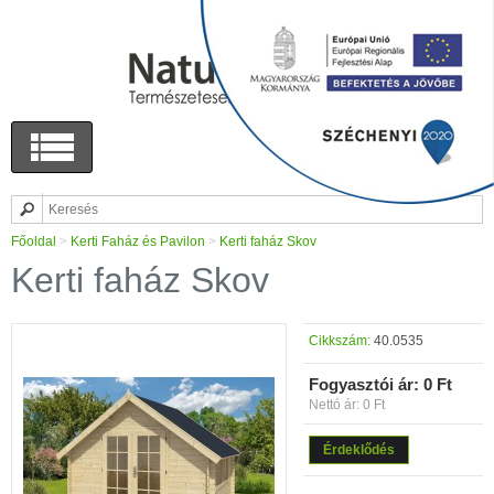
Főoldal
>
Kerti Faház és Pavilon
>
Kerti faház Skov
Kerti faház Skov
Cikkszám:
40.0535
Fogyasztói ár:
0 Ft
Nettó ár: 0 Ft
Érdeklődés