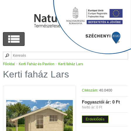
Főoldal
>
Kerti Faház és Pavilon
>
Kerti faház Lars
Kerti faház Lars
Cikkszám:
40.0400
Fogyasztói ár:
0 Ft
Nettó ár: 0 Ft
Érdeklődés