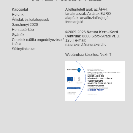
Kapcsolat
A feltüntetett árak az ÁFA-t
tartalmazzák. Az árak EURO
Rólunk
alapúak, árváltoztatás jogát
Árlisták és katalógusok
fenntartjuk!
Széchenyi 2020
Honlaptérkép
©2009-2026
Natura Kert - Kerti
Gyártók
Centrum:
8600 Siófok Aradi Vt. u.
Cookiek (sütik) engedélyezése /
125. | e-mail:
tiltása
naturakert@naturakert.hu
Sütinyilatkozat
Webáruház készítés
: Next-IT