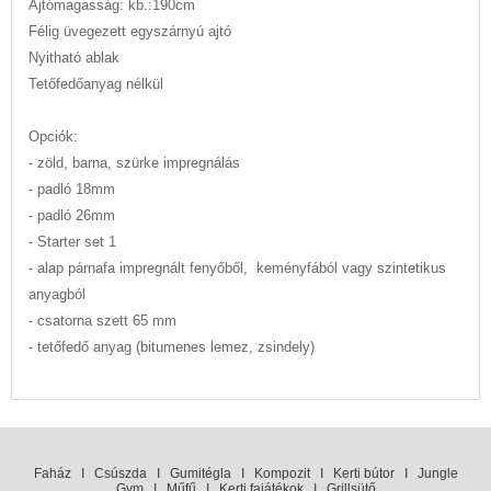
Ajtómagasság: kb.:190cm
Félig üvegezett egyszárnyú ajtó
Nyitható ablak
Tetőfedőanyag nélkül
Opciók:
- zöld, barna, szürke impregnálás
- padló 18mm
- padló 26mm
- Starter set 1
- alap párnafa impregnált fenyőből, keményfából vagy szintetikus
anyagból
- csatorna szett 65 mm
- tetőfedő anyag (bitumenes lemez, zsindely)
Faház
I
Csúszda
I
Gumitégla
I
Kompozit
I
Kerti bútor
I
Jungle
Gym
I
Műfű
I
Kerti fajátékok
I
Grillsütő