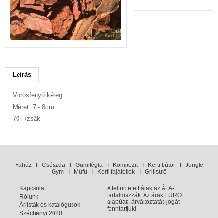
Leírás
Vörösfenyő kéreg
Méret: 7 - 8cm
70 l /zsák
Faház
I
Csúszda
I
Gumitégla
I
Kompozit
I
Kerti bútor
I
Jungle
Gym
I
Műfű
I
Kerti fajátékok
I
Grillsütő
Kapcsolat
A feltüntetett árak az ÁFA-t
tartalmazzák. Az árak EURO
Rólunk
alapúak, árváltoztatás jogát
Árlisták és katalógusok
fenntartjuk!
Széchenyi 2020