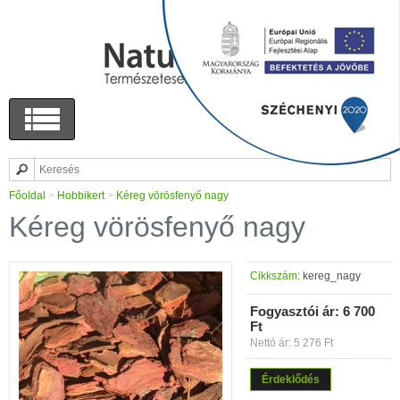
Főoldal
>
Hobbikert
>
Kéreg vörösfenyő nagy
Kéreg vörösfenyő nagy
Cikkszám:
kereg_nagy
Fogyasztói ár:
6 700
Ft
Nettó ár: 5 276 Ft
Érdeklődés