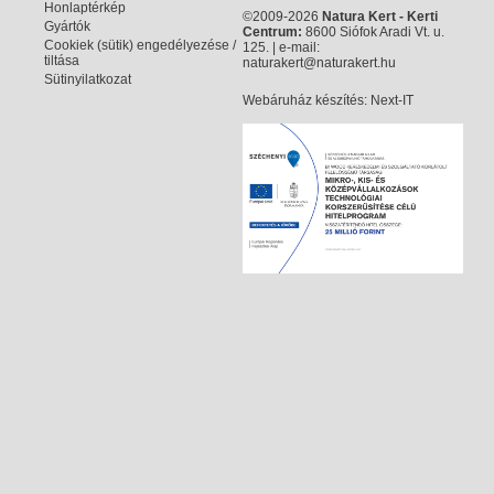
Honlaptérkép
©2009-2026
Natura Kert - Kerti
Gyártók
Centrum:
8600 Siófok Aradi Vt. u.
Cookiek (sütik) engedélyezése /
125. | e-mail:
tiltása
naturakert@naturakert.hu
Sütinyilatkozat
Webáruház készítés
: Next-IT